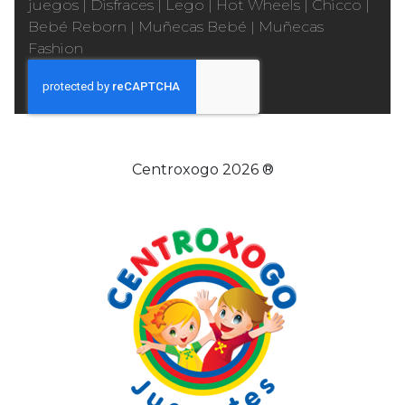
juegos
|
Disfraces
|
Lego
|
Hot Wheels
|
Chicco
|
Bebé Reborn
|
Muñecas Bebé
|
Muñecas
Fashion
Centroxogo 2026 ®