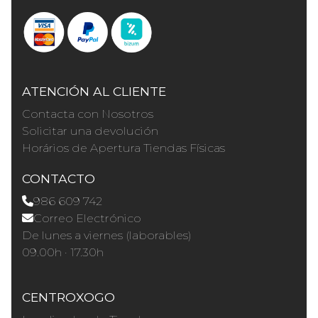
ATENCIÓN AL CLIENTE
Contacta con Nosotros
Solicitar una devolución
Horários de Apertura Tiendas Físicas
CONTACTO
986 609 742
Correo Electrónico
De lunes a viernes (laborables)
09.00h · 17.30h
CENTROXOGO