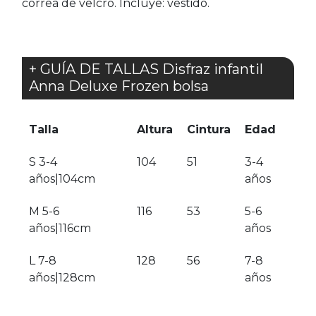
correa de velcro. Incluye: vestido.
+ GUÍA DE TALLAS Disfraz infantil
Anna Deluxe Frozen bolsa
Talla
Altura
Cintura
Edad
S 3-4
104
51
3-4
años|104cm
años
M 5-6
116
53
5-6
años|116cm
años
L 7-8
128
56
7-8
años|128cm
años