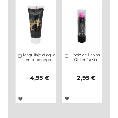
FAVORITOS
FAVORITOS
Maquillaje al agua
Lápiz de Labios
Añadir
Añadir
en tubo negro
Glitter fucsia
4,95 €
2,95 €
AGREGAR
AGREGAR
A
A
LOS
LOS