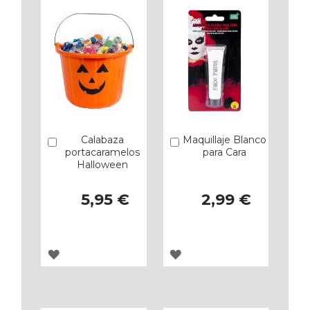
Calabaza
Maquillaje Blanco
Añadir
Añadir
portacaramelos
para Cara
Halloween
5,95 €
2,99 €
AGREGAR
AGREGAR
A
A
LOS
LOS