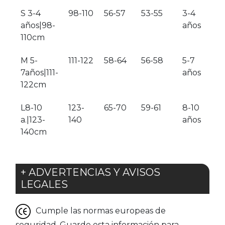
S 3-4
98-110
56-57
53-55
3-4
años|98-
años
110cm
M 5-
111-122
58-64
56-58
5-7
7años|111-
años
122cm
L8-10
123-
65-70
59-61
8-10
a.|123-
140
años
140cm
+ ADVERTENCIAS Y AVISOS
LEGALES
Cumple las normas europeas de
seguridad. Guarde esta información para