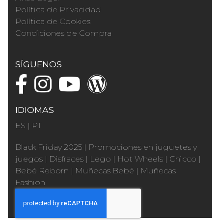
Política de Privacidad
Política de Cookies
Condiciones de Compra
SÍGUENOS
IDIOMAS
ES
|
PT
Black Friday 2025
|
Promociones en juguetes y
juegos
|
Disfraces
|
Lego
|
Hot Wheels
|
Chicco
|
Bebé Reborn
|
Muñecas Bebé
|
Muñecas
Fashion