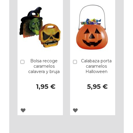
FAVORITOS
FAVORITOS
Bolsa recoge
Calabaza porta
Añadir
Añadir
caramelos
caramelos
calavera y bruja
Halloween
1,95 €
5,95 €
AGREGAR
AGREGAR
A
A
LOS
LOS