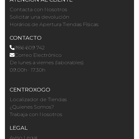
Contacta con Nosotros
Solicitar una devolución
Horários de Apertura Tiendas Físicas
CONTACTO
986 609 742
Correo Electrónico
De lunes a viernes (laborables)
09.00h · 17.30h
CENTROXOGO
Localizador de Tiendas
¿Quienes Somos?
Trabaja con Nosotros
LEGAL
Aviso Legal