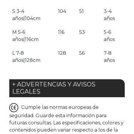
S 3-4
104
51
3-4
años|104cm
años
M 5-6
116
53
5-6
años|116cm
años
L 7-8
128
56
7-8
años|128cm
años
+ ADVERTENCIAS Y AVISOS
LEGALES
Cumple las normas europeas de
seguridad. Guarde esta información para
futuras consultas. Las especificaciones, colores y
contenidos pueden variar respecto a los de la