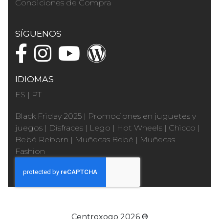
Condiciones de Compra
SÍGUENOS
IDIOMAS
ES
|
PT
Black Friday 2025
|
Promociones en juguetes y
juegos
|
Disfraces
|
Lego
|
Hot Wheels
|
Chicco
|
Bebé Reborn
|
Muñecas Bebé
|
Muñecas
Fashion
Centroxogo 2026 ®