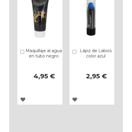
Maquillaje al agua
Lápiz de Labios
Añadir
Añadir
en tubo negro
color azul
4,95 €
2,95 €
AGREGAR
AGREGAR
A
A
LOS
LOS
FAVORITOS
FAVORITOS