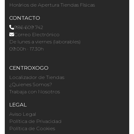
Horários de Apertura Tiendas Físicas
CONTACTO
986 609 742
Correo Electrónico
De lunes a viernes (laborables)
09.00h · 17.30h
CENTROXOGO
Localizador de Tiendas
¿Quienes Somos?
Trabaja con Nosotros
LEGAL
Aviso Legal
Política de Privacidad
Política de Cookies