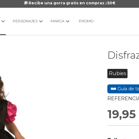
🎁 Recibe una gorra gratis en compras ≥50€
PERSONAJES
MARCA
PROMO
Saltar
Disfra
al
comienzo
de
Rubies
la
galería
Guía de ta
de
imágenes
REFERENCIA
19,95