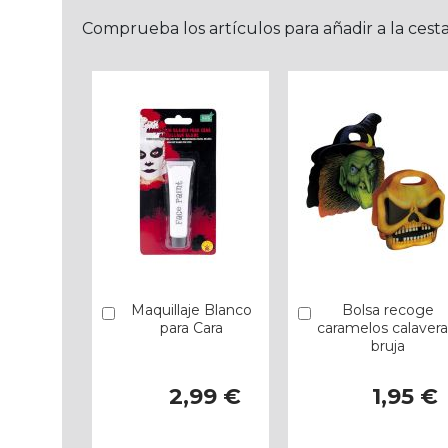
Comprueba los artículos para añadir a la cest
Maquillaje Blanco
Bolsa recoge
Añadir
Añadir
para Cara
caramelos calavera
bruja
2,99 €
1,95 €