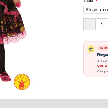
Talla
PROM
Rega
En com
gorra 
Campaña