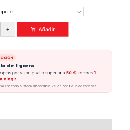
Añadir
OCIÓN
lo de 1 gorra
pras por valor igual o superior a
50 €
, recibes
1
a elegir
.
 limitada al stock disponible, válida por tique de compra.