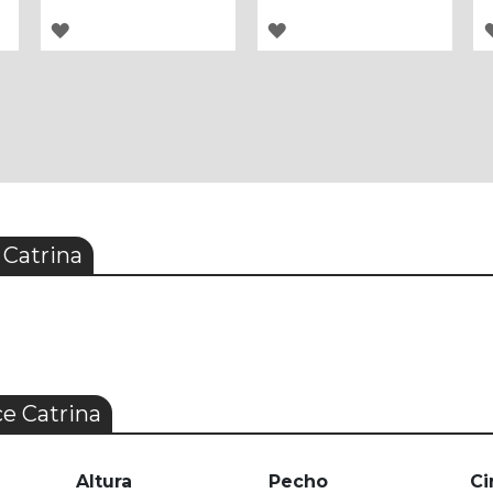
AGREGAR
AGREGAR
A
A
LOS
LOS
FAVORITOS
FAVORITOS
 Catrina
ce Catrina
Altura
Pecho
Ci