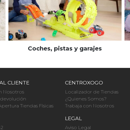
Coches, pistas y garajes
AL CLIENTE
CENTROXOGO
n Nosotros
Localizador de Tiendas
a devolución
¿Quienes Somos?
Apertura Tiendas Físicas
Trabaja con Nosotros
O
LEGAL
42
Aviso Legal