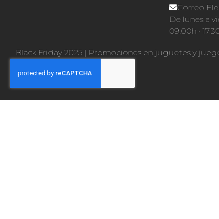
Correo Ele
De lunes a vi
09.00h · 17.3
Black Friday 2025
|
Promociones en juguetes y jueg