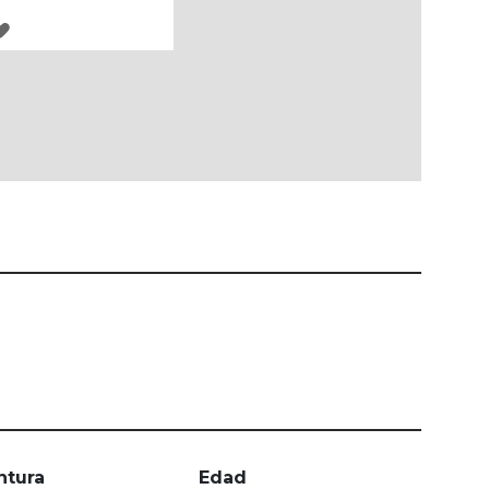
AGREGAR
A
LOS
FAVORITOS
ntura
Edad