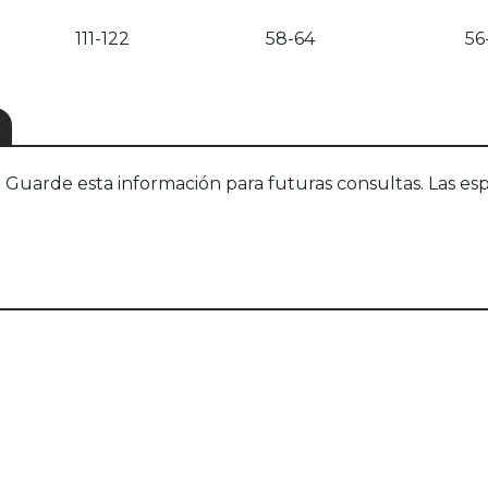
111-122
58-64
56
S
uarde esta información para futuras consultas. Las esp