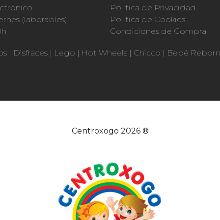
ctrónico
Política de Privacidad
ernes (laborables)
Política de Cookies
0h
Condiciones de Compra
os
|
Disfraces
|
Lego
|
Hot Wheels
|
Chicco
|
Bebé Rebor
Centroxogo 2026 ®