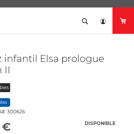
Mi 
z infantil Elsa prologue
 II
bies
llas
#:
300626
 €
DISPONIBLE