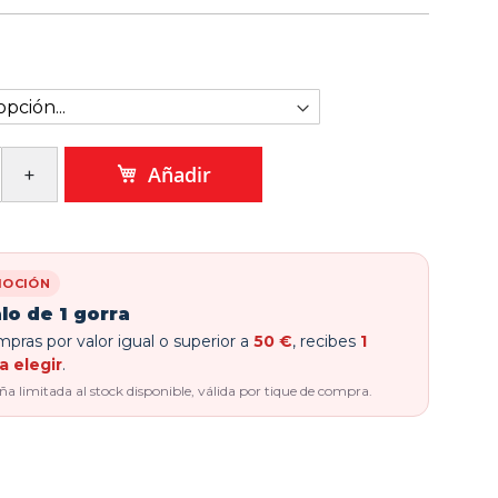
Añadir
OCIÓN
lo de 1 gorra
pras por valor igual o superior a
50 €
, recibes
1
a elegir
.
 limitada al stock disponible, válida por tique de compra.