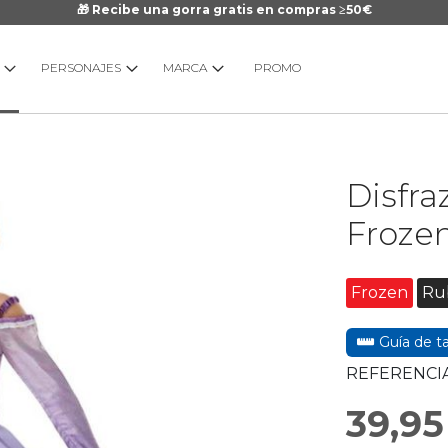
🎁 Recibe una gorra gratis en compras ≥50€
PERSONAJES
MARCA
PROMO
Saltar
Disfra
al
comienzo
Frozen
de
la
galería
Frozen
Ru
de
imágenes
Guía de ta
REFERENCIA
39,95