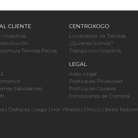
AL CLIENTE
CENTROXOGO
n Nosotros
Localizador de Tiendas
a devolución
¿Quienes Somos?
Apertura Tiendas Físicas
Trabaja con Nosotros
O
LEGAL
42
Aviso Legal
ctrónico
Política de Privacidad
ernes (laborables)
Política de Cookies
0h
Condiciones de Compra
os
|
Disfraces
|
Lego
|
Hot Wheels
|
Chicco
|
Bebé Rebor