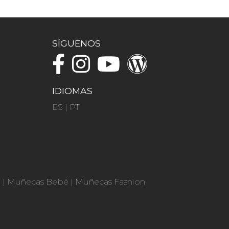
SÍGUENOS
IDIOMAS
ES
|
PT
n
|
Muñecas Bebé
|
Muñecas Fashion