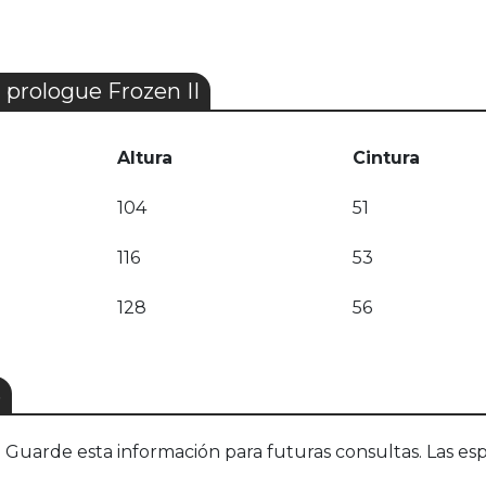
 prologue Frozen II
Altura
Cintura
104
51
116
53
128
56
S
uarde esta información para futuras consultas. Las esp