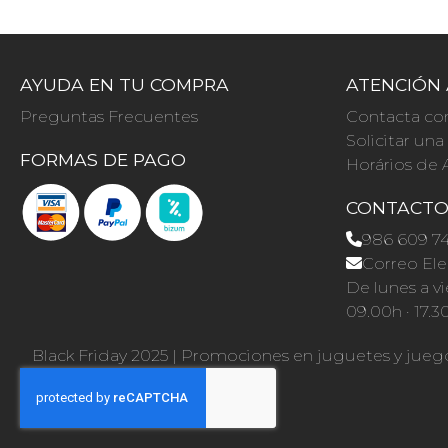
AYUDA EN TU COMPRA
ATENCIÓN 
Preguntas Frecuentes
Contacta co
Solicitar un
FORMAS DE PAGO
Horários de 
CONTACT
986 609 7
Correo Ele
De lunes a vi
09.00h · 17.3
Black Friday 2025
|
Promociones en juguetes y jueg