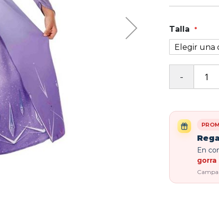
Talla
PROM
Rega
En com
gorra 
Campaña