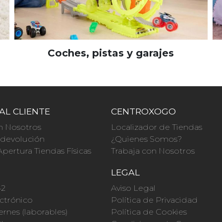
Coches, pistas y garajes
AL CLIENTE
CENTROXOGO
n Nosotros
Localizador de Tiendas
a devolución
¿Quienes Somos?
Apertura Tiendas Físicas
Trabaja con Nosotros
O
LEGAL
42
Aviso Legal
ctrónico
Política de Privacidad
ernes (laborables)
Política de Cookies