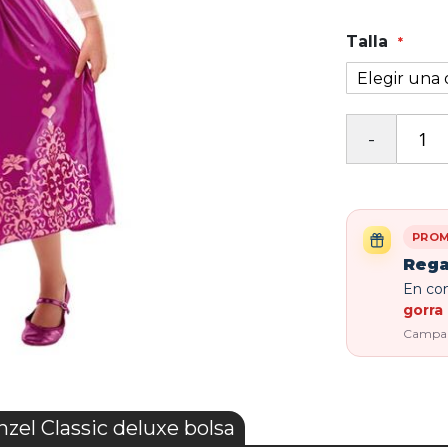
Talla
PROM
Rega
En com
gorra 
Campaña
zel Classic deluxe bolsa