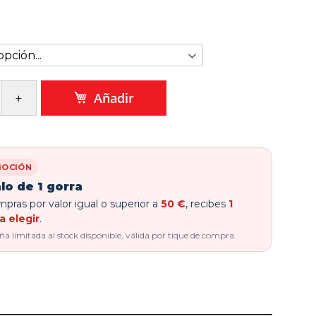
Añadir
OCIÓN
lo de 1 gorra
pras por valor igual o superior a
50 €
, recibes
1
a elegir
.
 limitada al stock disponible, válida por tique de compra.