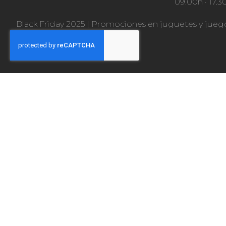
09.00h · 17.3
Black Friday 2025
|
Promociones en juguetes y jueg