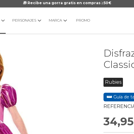
🎁 Recibe una gorra gratis en compras ≥50€
PERSONAJES
MARCA
PROMO
Saltar
Disfra
al
comienzo
Classi
de
la
galería
Rubies
de
imágenes
Guía de ta
REFERENCIA
34,95