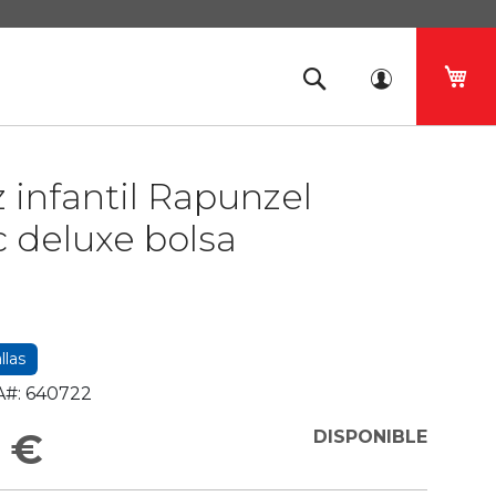
Mi 
z infantil Rapunzel
c deluxe bolsa
llas
#:
640722
 €
DISPONIBLE