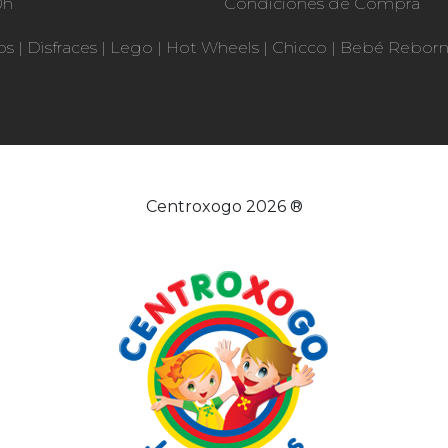
0h
Condiciones de Compra
os
|
Disfraces
|
Lego
|
Hot Wheels
|
Chicco
|
Bebé Rebor
Centroxogo 2026 ®