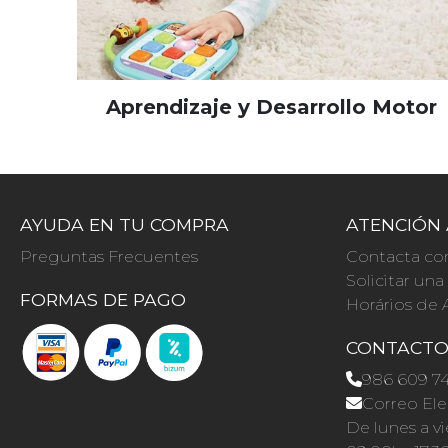
Aprendizaje y Desarrollo Motor
AYUDA EN TU COMPRA
ATENCIÓN 
Preguntas Frecuentes
Contacta co
Solicitar un
FORMAS DE PAGO
Horários de 
CONTACT
986 609 7
Correo Ele
De lunes a vi