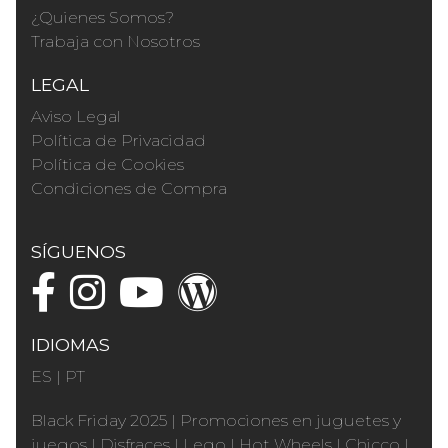
¿Quienes Somos?
Trabaja con Nosotros
LEGAL
Aviso Legal
Política de Privacidad
Política de Cookies
Condiciones de Compra
SÍGUENOS
IDIOMAS
ES
|
PT
Black Friday 2025
|
Promociones en juguetes y
juegos
|
Disfraces
|
Lego
|
Hot Wheels
|
Chicco
|