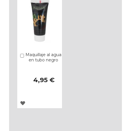
Maquillaje al agua
Añadir
en tubo negro
4,95 €
AGREGAR
A
LOS