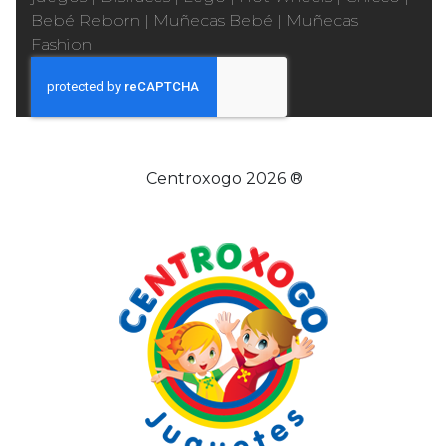
Bebé Reborn
|
Muñecas Bebé
|
Muñecas
Fashion
Centroxogo 2026 ®