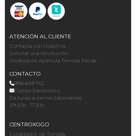
ATENCIÓN AL CLIENTE
Contacta con Nosotros
Solicitar una devolución
Horários de Apertura Tiendas Físicas
CONTACTO
986 609 742
Correo Electrónico
De lunes a viernes (laborables)
09.00h · 17.30h
CENTROXOGO
Localizador de Tiendas