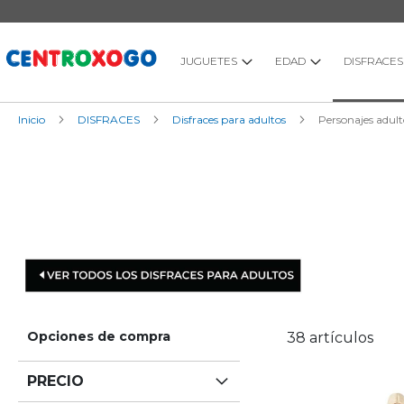
Ir
al
contenido
JUGUETES
EDAD
DISFRACES
Inicio
DISFRACES
Disfraces para adultos
Personajes adul
Opciones de compra
38
artículos
PRECIO