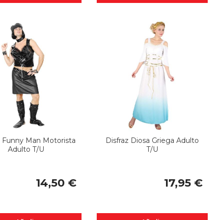
z Funny Man Motorista
Disfraz Diosa Griega Adulto
Adulto T/U
T/U
14,50 €
17,95 €