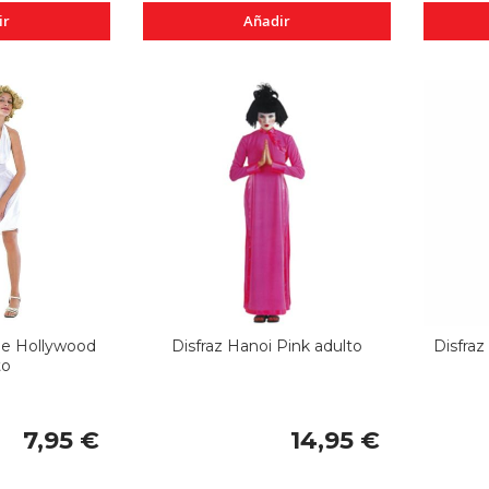
ir
Añadir
 de Hollywood
Disfraz Hanoi Pink adulto
Disfraz
to
7,95 €
14,95 €