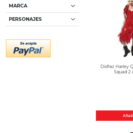
MARCA
PERSONAJES
Disfraz Harley 
Squad 2 
Añad