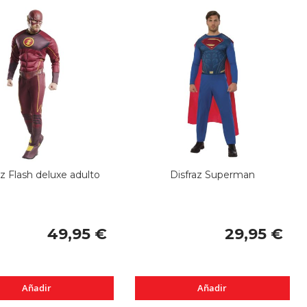
az Flash deluxe adulto
Disfraz Superman
49,95 €
29,95 €
Añadir
Añadir