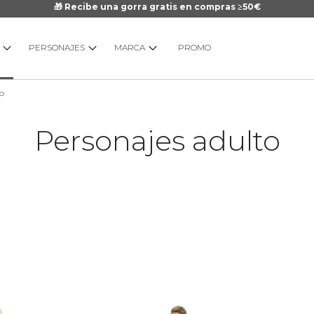
🎁 Recibe una gorra gratis en compras ≥50€
PERSONAJES
MARCA
PROMO
to
Personajes adulto