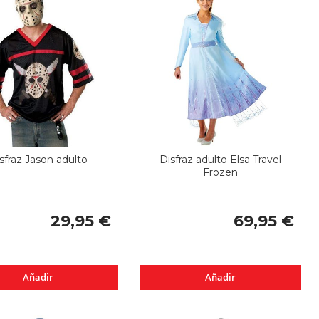
sfraz Jason adulto
Disfraz adulto Elsa Travel
Frozen
29,95 €
69,95 €
Añadir
Añadir