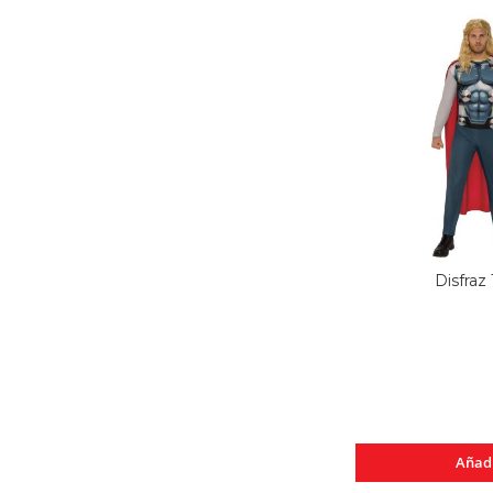
Disfraz
Añad