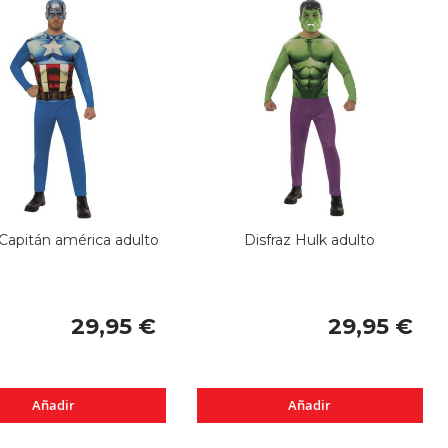
 Capitán américa adulto
Disfraz Hulk adulto
29,95 €
29,95 €
Añadir
Añadir