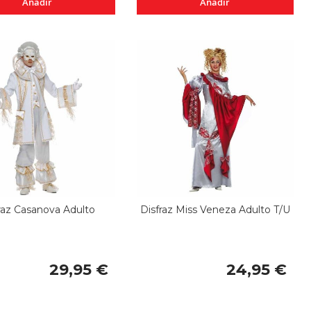
Añadir
Añadir
raz Casanova Adulto
Disfraz Miss Veneza Adulto T/U
29,95 €
24,95 €