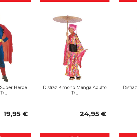
 Super Heroe
Disfraz Kimono Manga Adulto
Disfra
 T/U
T/U
19,95 €
24,95 €