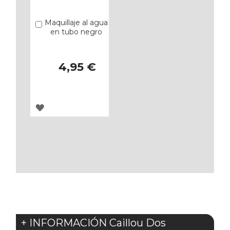
Maquillaje al agua
Añadir
en tubo negro
4,95 €
AGREGAR
A
LOS
FAVORITOS
+ INFORMACIÓN Caillou Dos