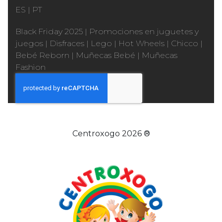
ES
|
PT
Black Friday 2025
|
Promociones en juguetes y
juegos
|
Disfraces
|
Lego
|
Hot Wheels
|
Chicco
|
Bebé Reborn
|
Muñecas Bebé
|
Muñecas
Fashion
Centroxogo 2026 ®