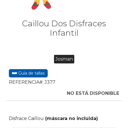
Caillou Dos Disfraces
Infantil
Josman
Guía de tallas
REFERENCIA#:
J377
NO ESTÁ DISPONIBLE
Disfrace Caillou
(máscara no incluida)