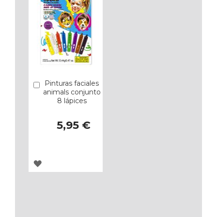
Pinturas faciales
Añadir
animals conjunto
8 lápices
5,95 €
AGREGAR
A
LOS
FAVORITOS