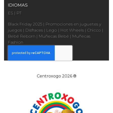
IDIOMAS
ES
|
PT
Black Friday 2025
|
Promociones en juguetes y
juegos
|
Disfraces
|
Lego
|
Hot Wheels
|
Chicco
|
Bebé Reborn
|
Muñecas Bebé
|
Muñecas
Fashion
Centroxogo 2026 ®