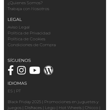
¿Quienes Somos?
Trabaja con Nosotros
LEGAL
Aviso Legal
Política de Privacidad
Política de Cookies
Condiciones de Compra
SÍGUENOS
IDIOMAS
ES
|
PT
Black Friday 2025
|
Promociones en juguetes y
juegos
|
Disfraces
|
Lego
|
Hot Wheels
|
Chicco
|