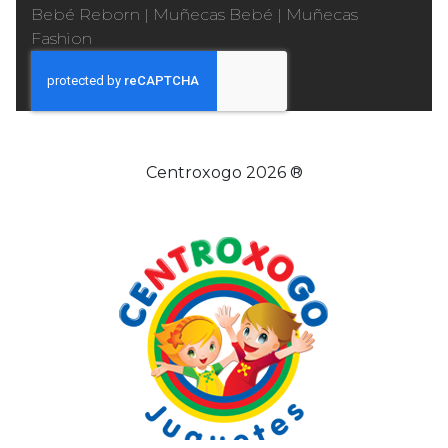
Bebé Reborn
|
Muñecas Bebé
|
Muñecas
Fashion
Centroxogo 2026 ®