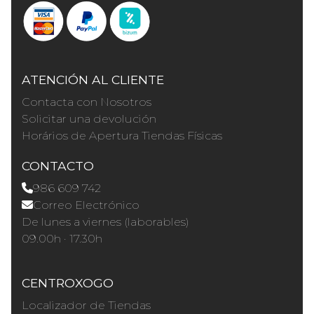
ATENCIÓN AL CLIENTE
Contacta con Nosotros
Solicitar una devolución
Horários de Apertura Tiendas Físicas
CONTACTO
986 609 742
Correo Electrónico
De lunes a viernes (laborables)
09.00h · 17.30h
CENTROXOGO
Localizador de Tiendas