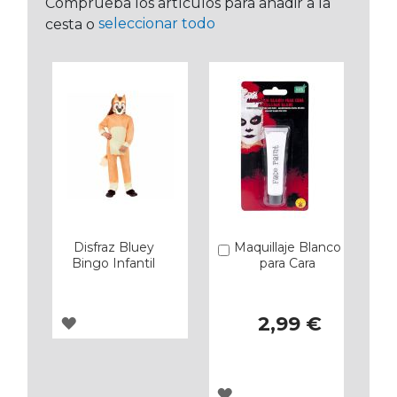
Comprueba los artículos para añadir a la
seleccionar todo
cesta o
Disfraz Bluey
Maquillaje Blanco
Añadir
Bingo Infantil
para Cara
2,99 €
AGREGAR
A
LOS
AGREGAR