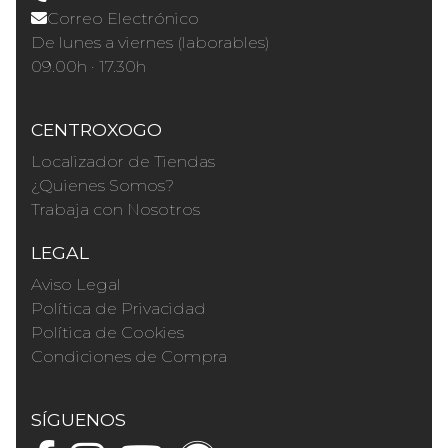
Correo Electrónico
De lunes a viernes (laborables)
09.00h · 17.30h
CENTROXOGO
Localizador de Tiendas
¿Quienes Somos?
Trabaja con Nosotros
LEGAL
Aviso Legal
Política de Privacidad
Política de Cookies
Condiciones de Compra
SÍGUENOS