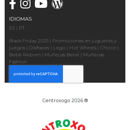
IDIOMAS
ES
|
PT
Black Friday 2025
|
Promociones en juguetes y
juegos
|
Disfraces
|
Lego
|
Hot Wheels
|
Chicco
|
Bebé Reborn
|
Muñecas Bebé
|
Muñecas
Fashion
Centroxogo 2026 ®