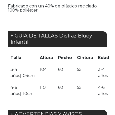
Fabricado con un 40% de plástico reciclado.
100% poliéster.
+ GUÍA DE TALLAS Disfraz Bluey
Infantil
Talla
Altura
Pecho
Cintura
Edad
3-4
104
60
55
3-4
años|104cm
años
4-6
110
60
55
4-6
años|110cm
años
+ ADVERTENCIAS Y AVISOS