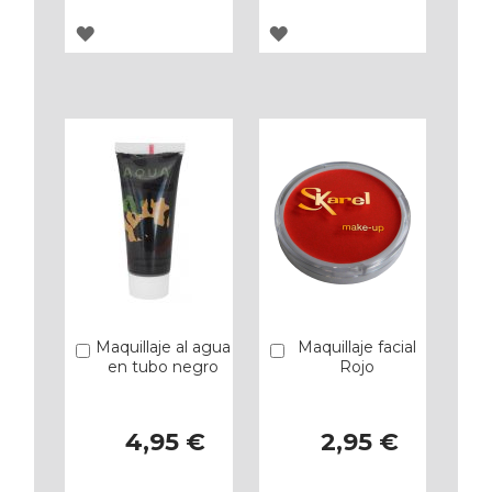
AGREGAR
AGREGAR
A
A
LOS
LOS
FAVORITOS
FAVORITOS
Maquillaje al agua
Maquillaje facial
Añadir
Añadir
en tubo negro
Rojo
4,95 €
2,95 €