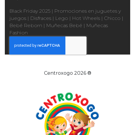
Black Friday 2025
|
Promociones en juguetes y
juegos
|
Disfraces
|
Lego
|
Hot Wheels
|
Chicco
|
Bebé Reborn
|
Muñecas Bebé
|
Muñecas
Fashion
Centroxogo 2026 ®