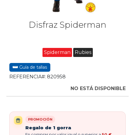
Disfraz Spiderman
Spiderman
Rubies
Guía de tallas
REFERENCIA#:
820958
NO ESTÁ DISPONIBLE
PROMOCIÓN
Regalo de 1 gorra
En compras por valor igual o superior a
50 €
,