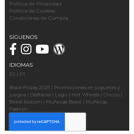
Política de Privacidad
Política de Cookies
Condiciones de Compra
SÍGUENOS
IDIOMAS
ES
|
PT
Black Friday 2025
|
Promociones en juguetes y
juegos
|
Disfraces
|
Lego
|
Hot Wheels
|
Chicco
|
Bebé Reborn
|
Muñecas Bebé
|
Muñecas
Fashion