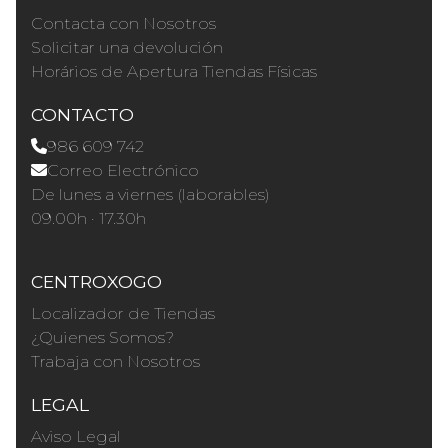
Contacta con Nosotros
Solicitar una devolución
Horários de Apertura Tiendas Físicas
CONTACTO
986 609 742
Correo Electrónico
De lunes a viernes (laborables)
09.00h · 17.30h
CENTROXOGO
Localizador de Tiendas
¿Quienes Somos?
Trabaja con Nosotros
LEGAL
Aviso Legal