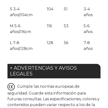
S 3-4
104
51
3-4
años|104cm
años
M 5-6
116
53
5-6
años|116cm
años
L 7-8
128
56
7-8
años|128cm
años
+ ADVERTENCIAS Y AVISOS
LEGALES
Cumple las normas europeas de
seguridad. Guarde esta información para
futuras consultas. Las especificaciones, colores y
contenidos pueden variar respecto a los de la