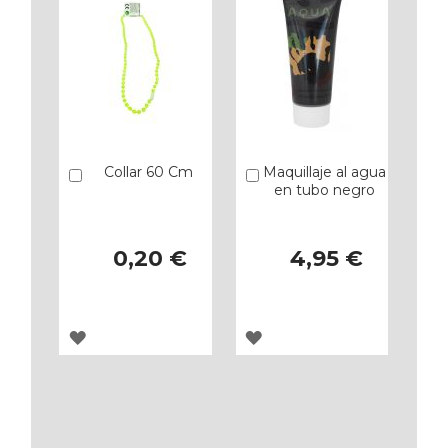
Collar 60 Cm
Maquillaje al agua
Añadir
Añadir
en tubo negro
0,20 €
4,95 €
AGREGAR
AGREGAR
A
A
LOS
LOS
FAVORITOS
FAVORITOS