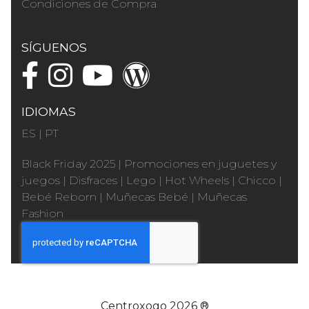
Condiciones de Compra
SÍGUENOS
IDIOMAS
ES
|
PT
Black Friday 2025
|
Promociones en juguetes y
juegos
|
Disfraces
|
Lego
|
Hot Wheels
|
Chicco
|
Bebé Reborn
|
Muñecas Bebé
|
Muñecas
Fashion
Centroxogo 2026 ®