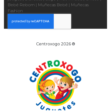
Bebé Reborn
|
Muñecas Bebé
|
Muñecas
Fashion
Centroxogo 2026 ®