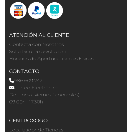
ATENCIÓN AL CLIENTE
Contacta con Nosotros
Solicitar una devolución
Horários de Apertura Tiendas Físicas
CONTACTO
986 609 742
Correo Electrónico
De lunes a viernes (laborables)
09.00h · 17.30h
CENTROXOGO
Localizador de Tiendas