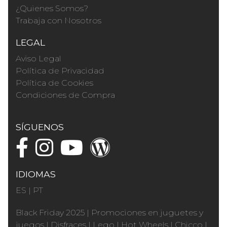
¿Quienes Somos?
Trabaja con Nosotros
LEGAL
Aviso Legal
Política de Privacidad
Política de Cookies
Condiciones de Compra
SÍGUENOS
IDIOMAS
ES
|
PT
Black Friday 2025
|
Promociones en juguetes y
juegos
|
Disfraces
|
Lego
|
Hot Wheels
|
Chicco
|