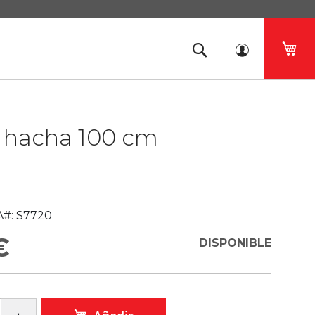
Mi 
 hacha 100 cm
#:
S7720
€
DISPONIBLE