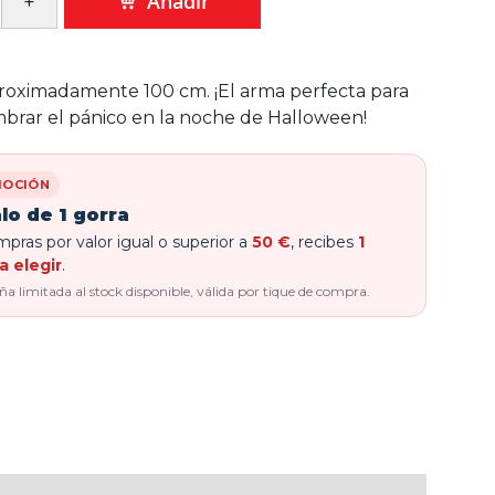
Añadir
roximadamente 100 cm. ¡El arma perfecta para
mbrar el pánico en la noche de Halloween!
OCIÓN
lo de 1 gorra
pras por valor igual o superior a
50 €
, recibes
1
a elegir
.
 limitada al stock disponible, válida por tique de compra.