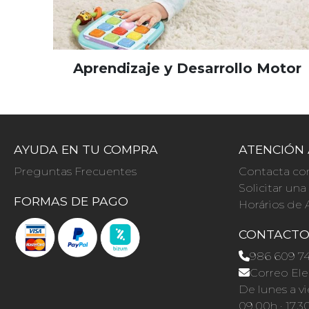
Aprendizaje y Desarrollo Motor
AYUDA EN TU COMPRA
ATENCIÓN 
Preguntas Frecuentes
Contacta co
Solicitar un
FORMAS DE PAGO
Horários de 
CONTACT
986 609 7
Correo Ele
De lunes a vi
09.00h · 17.3