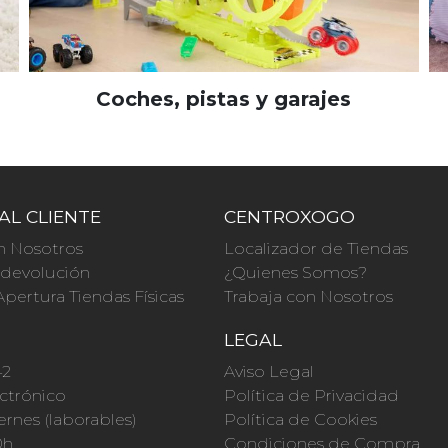
Coches, pistas y garajes
AL CLIENTE
CENTROXOGO
n Nosotros
Localizador de Tiendas
a devolución
¿Quienes Somos?
Apertura Tiendas Físicas
Trabaja con Nosotros
O
LEGAL
42
Aviso Legal
ctrónico
Política de Privacidad
ernes (laborables)
Política de Cookies
0h
Condiciones de Compra