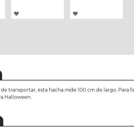
AGREGAR
AGREGAR
A
A
LOS
LOS
FAVORITOS
FAVORITOS
cil de transportar, esta hacha mide 100 cm de largo. Para
ara Halloween.
S