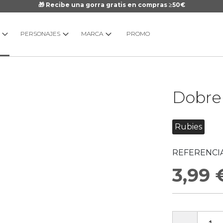
🎁 Recibe una gorra gratis en compras ≥50€
PERSONAJES
MARCA
PROMO
Saltar
Dobre
al
comienzo
de
Rubies
la
galería
REFERENCIA
de
imágenes
3,99 