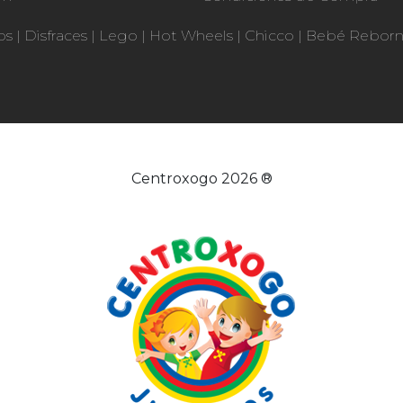
os
|
Disfraces
|
Lego
|
Hot Wheels
|
Chicco
|
Bebé Rebor
Centroxogo 2026 ®