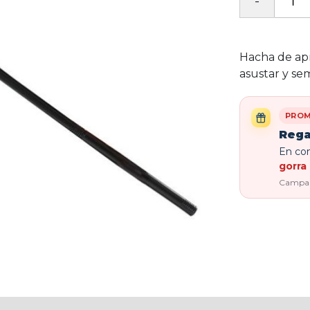
Hacha de ap
asustar y se
PROM
Rega
En com
gorra 
Campaña