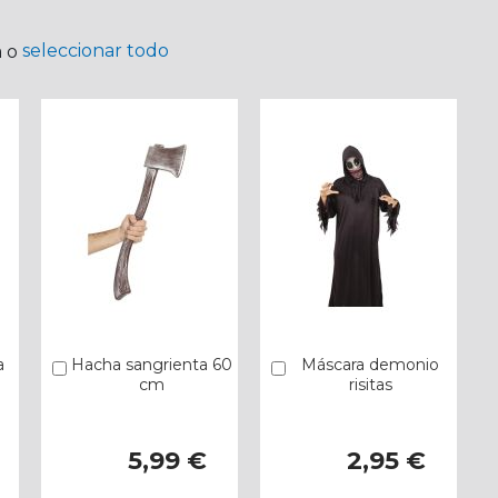
seleccionar todo
a o
a
Hacha sangrienta 60
Máscara demonio
Añadir
Añadir
cm
risitas
5,99 €
2,95 €