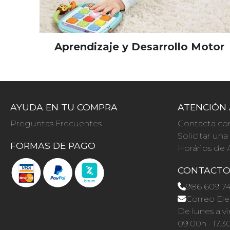
Aprendizaje y Desarrollo Motor
AYUDA EN TU COMPRA
ATENCIÓN 
Preguntas Frecuentes
Contacta co
Solicitar un
FORMAS DE PAGO
Horários de 
CONTACT
986 609 7
Correo Ele
De lunes a vi
09.00h · 17.3