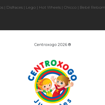
os
|
Disfraces
|
Lego
|
Hot Wheels
|
Chicco
|
Bebé Rebor
Centroxogo 2026 ®