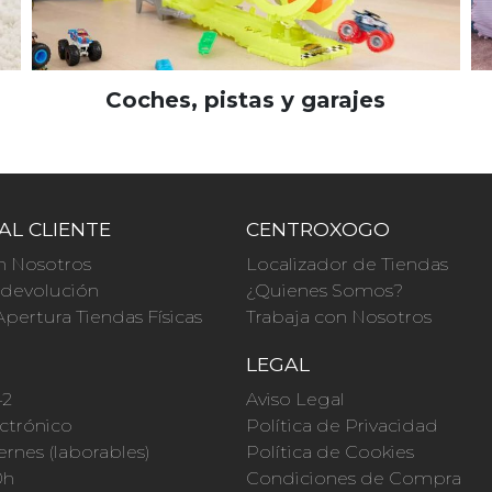
Coches, pistas y garajes
AL CLIENTE
CENTROXOGO
n Nosotros
Localizador de Tiendas
a devolución
¿Quienes Somos?
Apertura Tiendas Físicas
Trabaja con Nosotros
O
LEGAL
42
Aviso Legal
ctrónico
Política de Privacidad
ernes (laborables)
Política de Cookies
0h
Condiciones de Compra