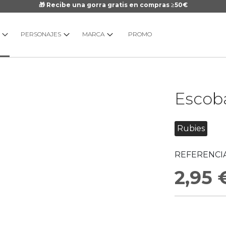
🎁 Recibe una gorra gratis en compras ≥50€
PERSONAJES
MARCA
PROMO
Saltar
Escoba
al
comienzo
de
Rubies
la
galería
REFERENCIA
de
imágenes
2,95 