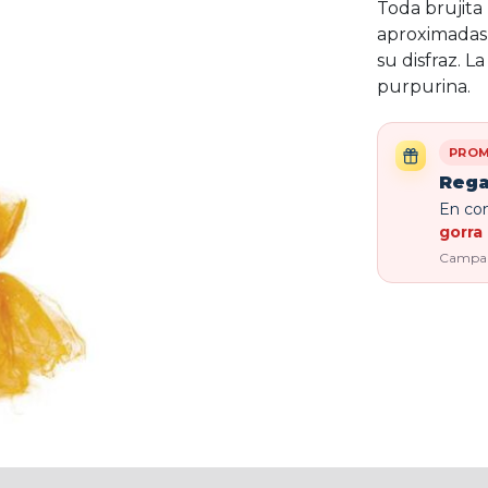
Toda brujita
aproximadas 
su disfraz. 
purpurina.
PROM
Rega
En com
gorra 
Campaña