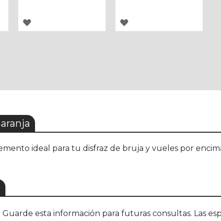
AGREGAR
AGREGAR
A
A
LOS
LOS
FAVORITOS
FAVORITOS
aranja
emento ideal para tu disfraz de bruja y vueles por encim
S
uarde esta información para futuras consultas. Las esp