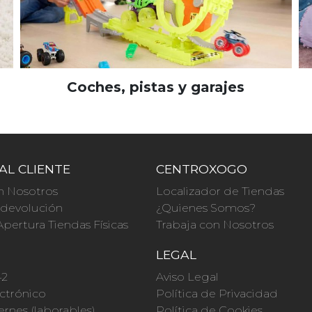
Coches, pistas y garajes
AL CLIENTE
CENTROXOGO
n Nosotros
Localizador de Tiendas
a devolución
¿Quienes Somos?
Apertura Tiendas Físicas
Trabaja con Nosotros
O
LEGAL
42
Aviso Legal
ctrónico
Política de Privacidad
ernes (laborables)
Política de Cookies