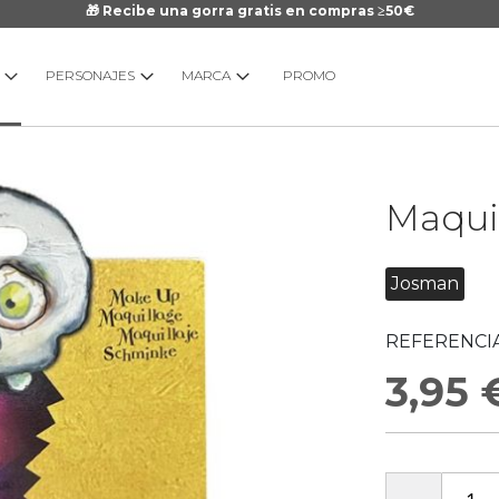
🎁 Recibe una gorra gratis en compras ≥50€
PERSONAJES
MARCA
PROMO
Saltar
Maqui
al
comienzo
de
Josman
la
galería
REFERENCIA
de
imágenes
3,95 