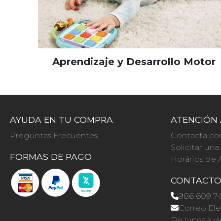
Aprendizaje y Desarrollo Motor
AYUDA EN TU COMPRA
ATENCIÓN 
Preguntas Frecuentes
Contacta co
Solicitar un
FORMAS DE PAGO
Horários de 
CONTACT
986 609 7
Correo Ele
De lunes a vi