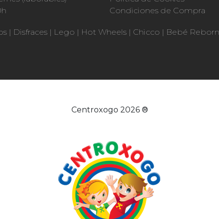
0h
Condiciones de Compra
os
|
Disfraces
|
Lego
|
Hot Wheels
|
Chicco
|
Bebé Rebor
Centroxogo 2026 ®