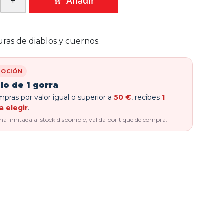
Añadir
uras de diablos y cuernos.
OCIÓN
lo de 1 gorra
pras por valor igual o superior a
50 €
, recibes
1
a elegir
.
 limitada al stock disponible, válida por tique de compra.