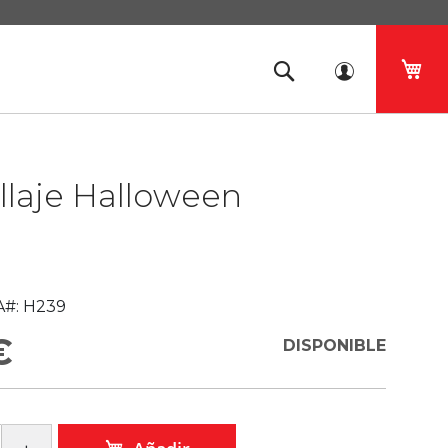
Mi 
llaje Halloween
#:
H239
€
DISPONIBLE