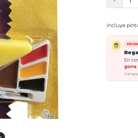
Incluye pint
PROM
Rega
En com
gorra 
Campaña
n