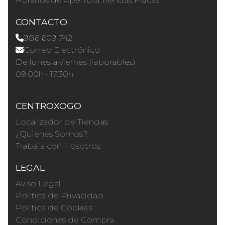
Horários de Apertura Tiendas Físicas
CONTACTO
986 609 742
Correo Electrónico
De lunes a viernes (laborables)
09.00h · 17.30h
CENTROXOGO
Localizador de Tiendas
¿Quienes Somos?
Trabaja con Nosotros
LEGAL
Aviso Legal
Política de Privacidad
Política de Cookies
Condiciones de Compra