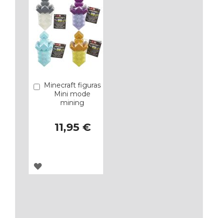
Minecraft figuras
Añadir
Mini mode
mining
11,95 €
AGREGAR
A
LOS
FAVORITOS