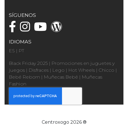
SÍGUENOS
IDIOMAS
ES
|
PT
Black Friday 2025
|
Promociones en juguetes y
juegos
|
Disfraces
|
Lego
|
Hot Wheels
|
Chicco
|
Bebé Reborn
|
Muñecas Bebé
|
Muñecas
Fashion
Centroxogo 2026 ®