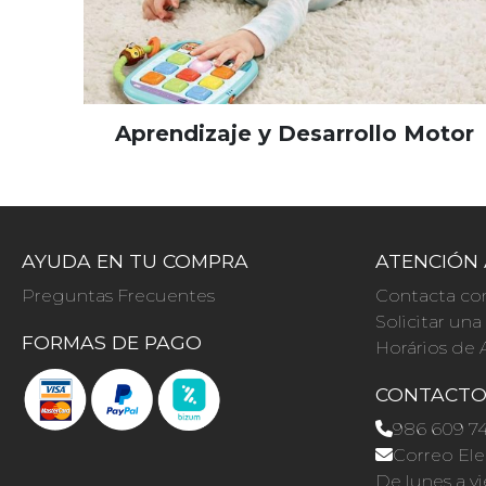
Aprendizaje y Desarrollo Motor
AYUDA EN TU COMPRA
ATENCIÓN 
Preguntas Frecuentes
Contacta co
Solicitar un
FORMAS DE PAGO
Horários de 
CONTACT
986 609 7
Correo Ele
De lunes a vi