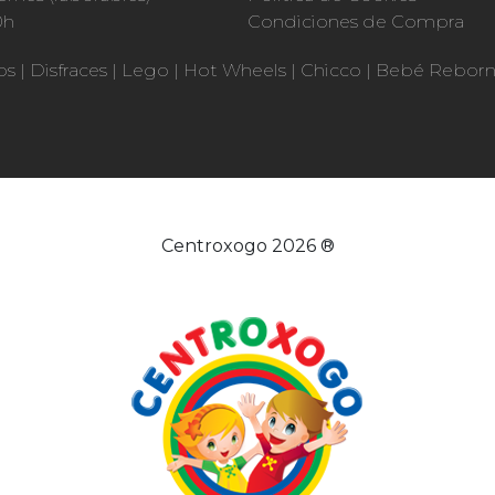
0h
Condiciones de Compra
os
|
Disfraces
|
Lego
|
Hot Wheels
|
Chicco
|
Bebé Rebor
Centroxogo 2026 ®