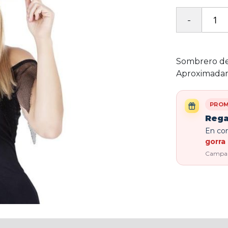
Sombrero de 
Aproximadam
PROM
Rega
En com
gorra 
Campaña