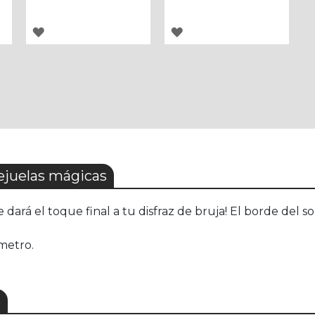
AGREGAR
AGREGAR
A
A
LOS
LOS
FAVORITOS
FAVORITOS
juelas mágicas
le dará el toque final a tu disfraz de bruja! El borde del 
ámetro.
S