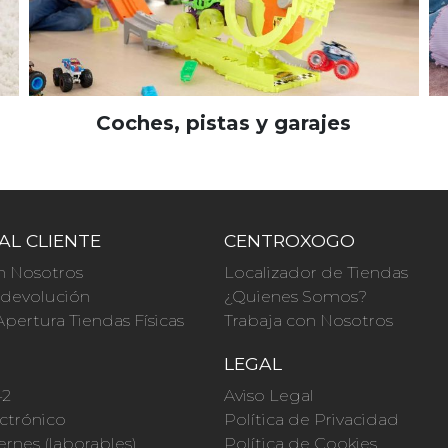
Coches, pistas y garajes
AL CLIENTE
CENTROXOGO
n Nosotros
Localizador de Tiendas
a devolución
¿Quienes Somos?
Apertura Tiendas Físicas
Trabaja con Nosotros
O
LEGAL
42
Aviso Legal
ctrónico
Política de Privacidad
ernes (laborables)
Política de Cookies