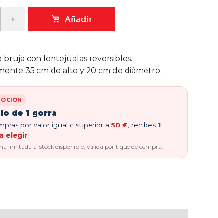
Añadir
bruja con lentejuelas reversibles.
ente 35 cm de alto y 20 cm de diámetro.
OCIÓN
lo de 1 gorra
pras por valor igual o superior a
50 €
, recibes
1
a elegir
.
 limitada al stock disponible, válida por tique de compra.