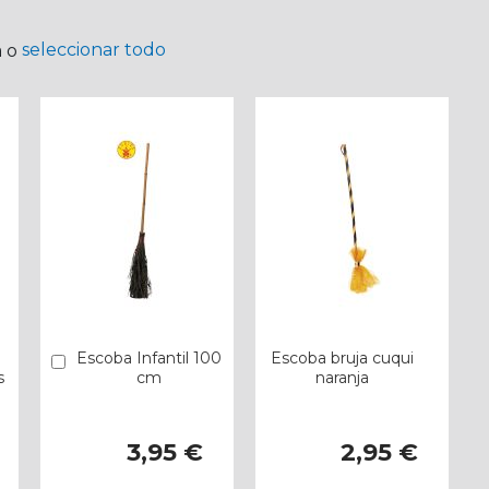
seleccionar todo
a o
Escoba Infantil 100
Escoba bruja cuqui
Añadir
s
cm
naranja
3,95 €
2,95 €