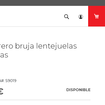
Mi 
ro bruja lentejuelas
as
#:
S9019
€
DISPONIBLE