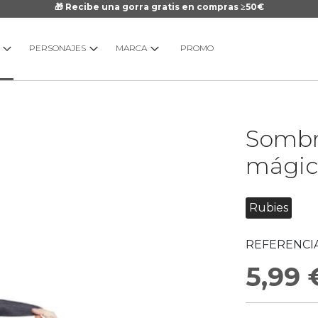
🎁 Recibe una gorra gratis en compras ≥50€
PERSONAJES
MARCA
PROMO
Saltar
Sombre
al
comienzo
mágic
de
la
galería
Rubies
de
imágenes
REFERENCIA
5,99 