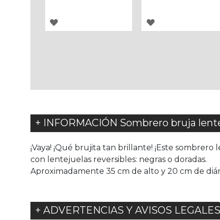
AGREGAR
AGREGAR
A
A
LOS
LOS
FAVORITOS
FAVORITOS
+ INFORMACIÓN Sombrero bruja lente
¡Vaya! ¡Qué brujita tan brillante! ¡Este sombrero 
con lentejuelas reversibles: negras o doradas.
Aproximadamente 35 cm de alto y 20 cm de di
+ ADVERTENCIAS Y AVISOS LEGALE