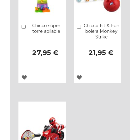
Chicco súper
Chicco Fit & Fun
Añadir
Añadir
torre apilable
bolera Monkey
Strike
27,95 €
21,95 €
AGREGAR
AGREGAR
A
A
LOS
LOS
FAVORITOS
FAVORITOS