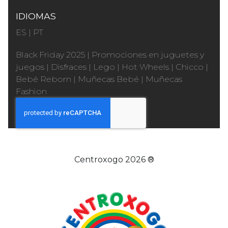
IDIOMAS
ES
|
PT
Black Friday 2025
|
Promociones en juguetes y
juegos
|
Disfraces
|
Lego
|
Hot Wheels
|
Chicco
|
Bebé Reborn
|
Muñecas Bebé
|
Muñecas
Fashion
Centroxogo 2026 ®