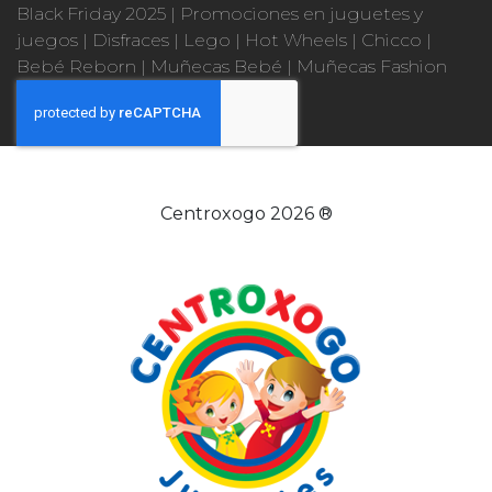
Black Friday 2025
|
Promociones en juguetes y
juegos
|
Disfraces
|
Lego
|
Hot Wheels
|
Chicco
|
Bebé Reborn
|
Muñecas Bebé
|
Muñecas Fashion
Centroxogo 2026 ®