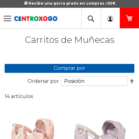
🎁 Recibe una gorra gratis en compras ≥50€
Ir
al
contenido
Mi
Carritos de Muñecas
Comprar por
Fi
Ordenar por
D
D
14
artículos