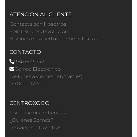
ATENCIÓN AL CLIENTE
Contacta con Nosotros
Solicitar una devolución
Horários de Apertura Tiendas Físicas
CONTACTO
986 609 742
Correo Electrónico
De lunes a viernes (laborables)
09.00h · 17.30h
CENTROXOGO
Localizador de Tiendas
¿Quienes Somos?
Trabaja con Nosotros