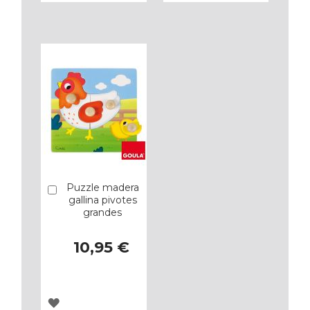
A
A
LOS
LOS
FAVORITOS
FAVORITOS
Puzzle madera
Añadir
gallina pivotes
grandes
10,95 €
AGREGAR