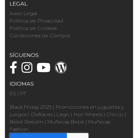
LEGAL
Aviso Legal
Política de Privacidad
Política de Cookies
Condiciones de Compra
SÍGUENOS
IDIOMAS
ES
|
PT
Black Friday 2025
|
Promociones en juguetes y
juegos
|
Disfraces
|
Lego
|
Hot Wheels
|
Chicco
|
Bebé Reborn
|
Muñecas Bebé
|
Muñecas
Fashion