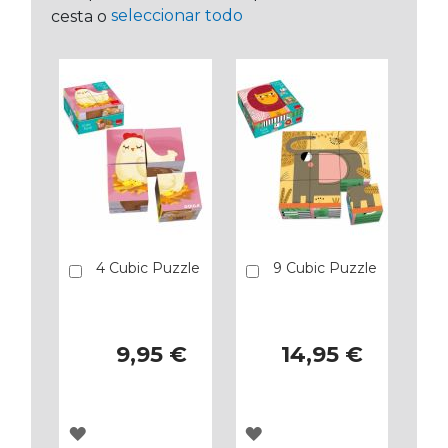
seleccionar todo
cesta o
4 Cubic Puzzle
9 Cubic Puzzle
Añadir
Añadir
9,95 €
14,95 €
AGREGAR
AGREGAR