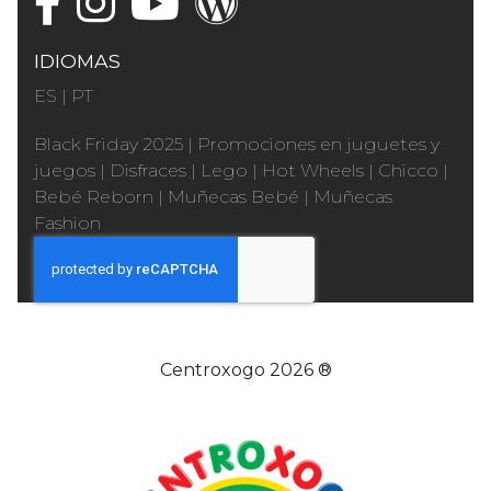
IDIOMAS
ES
|
PT
Black Friday 2025
|
Promociones en juguetes y
juegos
|
Disfraces
|
Lego
|
Hot Wheels
|
Chicco
|
Bebé Reborn
|
Muñecas Bebé
|
Muñecas
Fashion
Centroxogo 2026 ®