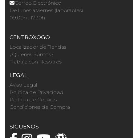
Correo Electrónico
De lunes a viernes (laborables)
09.00h · 17.30h
CENTROXOGO
Localizador de Tiendas
¿Quienes Somos?
Trabaja con Nosotros
LEGAL
Aviso Legal
Política de Privacidad
Política de Cookies
Condiciones de Compra
SÍGUENOS