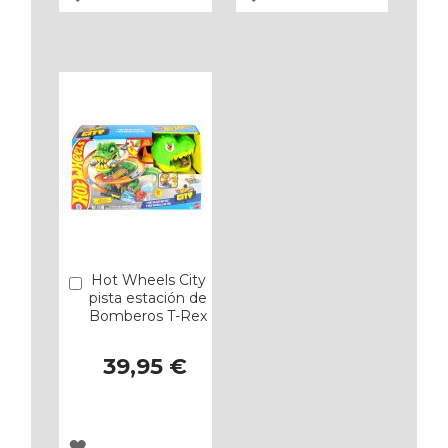
A
A
LOS
LOS
FAVORITOS
FAVORITOS
Hot Wheels City
Añadir
pista estación de
Bomberos T-Rex
39,95 €
AGREGAR