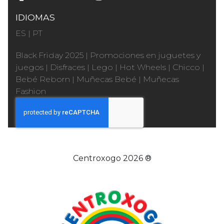
IDIOMAS
ES
|
PT
Black Friday 2025
|
Promociones en juguetes y
juegos
|
Disfraces
|
Lego
|
Hot Wheels
|
Chicco
|
Bebé Reborn
|
Muñecas Bebé
|
Muñecas
Fashion
Centroxogo 2026 ®