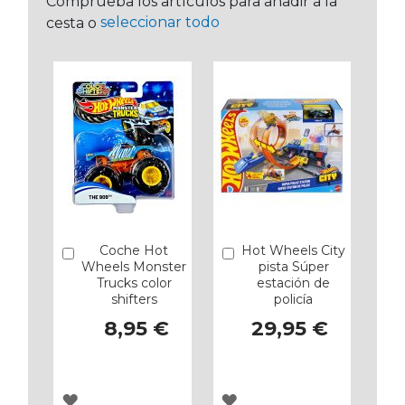
Comprueba los artículos para añadir a la
seleccionar todo
cesta o
Coche Hot
Hot Wheels City
Añadir
Añadir
Wheels Monster
pista Súper
Trucks color
estación de
shifters
policía
8,95 €
29,95 €
AGREGAR
AGREGAR