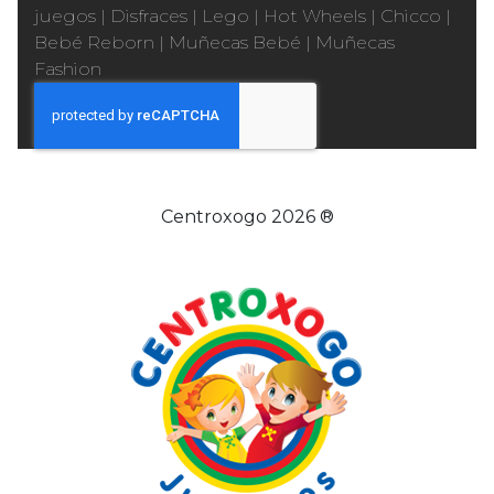
juegos
|
Disfraces
|
Lego
|
Hot Wheels
|
Chicco
|
Bebé Reborn
|
Muñecas Bebé
|
Muñecas
Fashion
Centroxogo 2026 ®