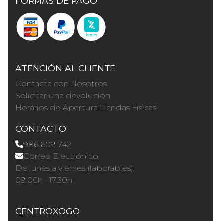
FORMAS DE PAGO
ATENCIÓN AL CLIENTE
Contacta con Nosotros
Solicitar una devolución
Horários de Apertura Tiendas Físicas
CONTACTO
986 609 742
Correo Electrónico
De lunes a viernes (laborables)
09.00h · 17.30h
CENTROXOGO