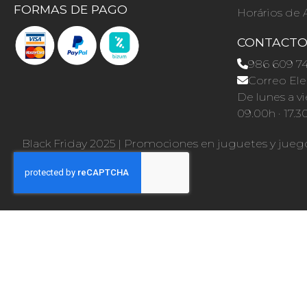
FORMAS DE PAGO
Horários de 
CONTACT
986 609 7
Correo Ele
De lunes a vi
09.00h · 17.3
Black Friday 2025
|
Promociones en juguetes y jueg