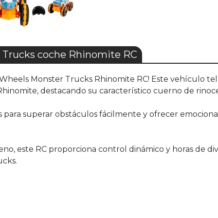
Trucks coche Rhinomite RC
t Wheels Monster Trucks Rhinomite RC! Este vehículo tele
 Rhinomite, destacando su característico cuerno de rinoc
 para superar obstáculos fácilmente y ofrecer emocionan
eno, este RC proporciona control dinámico y horas de dive
ucks.