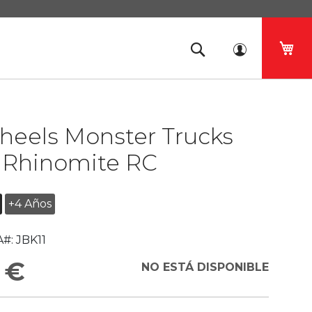
Mi 
heels Monster Trucks
 Rhinomite RC
+4 Años
#:
JBK11
 €
NO ESTÁ DISPONIBLE