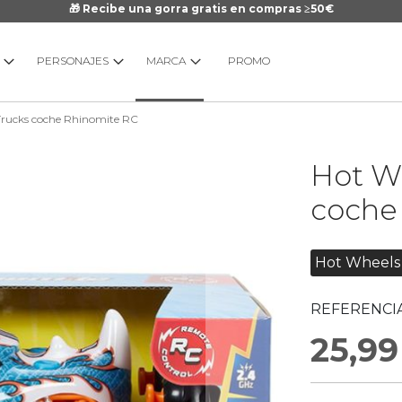
🎁 Recibe una gorra gratis en compras ≥50€
PERSONAJES
MARCA
PROMO
Trucks coche Rhinomite RC
Saltar
Hot W
al
comienzo
coche
de
la
galería
Hot Wheels
de
imágenes
REFERENCIA
25,99