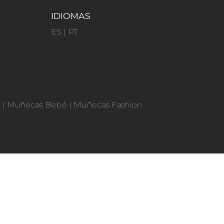
IDIOMAS
ES
|
PT
n
|
Muñecas Bebé
|
Muñecas Fashion