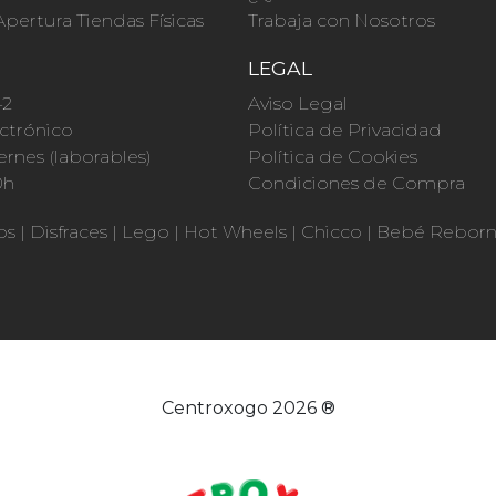
Apertura Tiendas Físicas
Trabaja con Nosotros
O
LEGAL
42
Aviso Legal
ctrónico
Política de Privacidad
ernes (laborables)
Política de Cookies
0h
Condiciones de Compra
os
|
Disfraces
|
Lego
|
Hot Wheels
|
Chicco
|
Bebé Rebor
Centroxogo 2026 ®