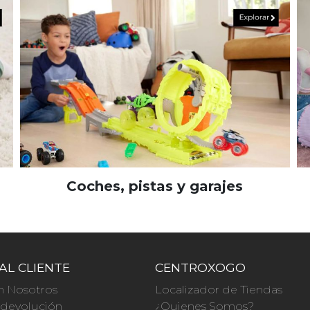
Coches, pistas y garajes
AL CLIENTE
CENTROXOGO
n Nosotros
Localizador de Tiendas
a devolución
¿Quienes Somos?