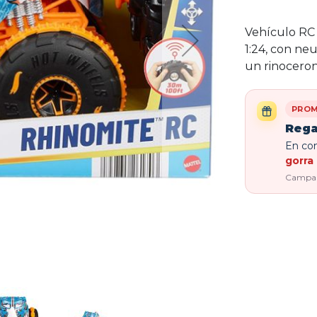
Vehículo RC
1:24, con ne
un rinoceron
PROM
Rega
En com
gorra 
Campaña