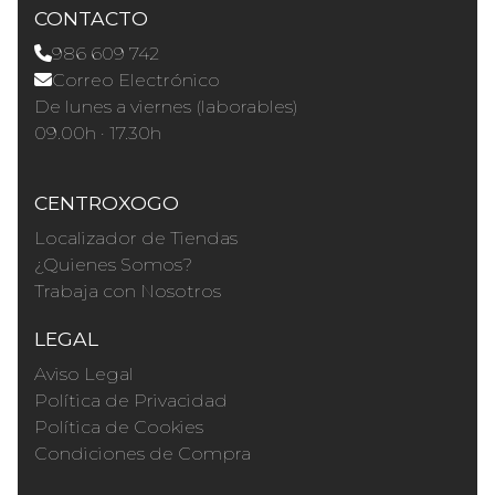
CONTACTO
986 609 742
Correo Electrónico
De lunes a viernes (laborables)
09.00h · 17.30h
CENTROXOGO
Localizador de Tiendas
¿Quienes Somos?
Trabaja con Nosotros
LEGAL
Aviso Legal
Política de Privacidad
Política de Cookies
Condiciones de Compra