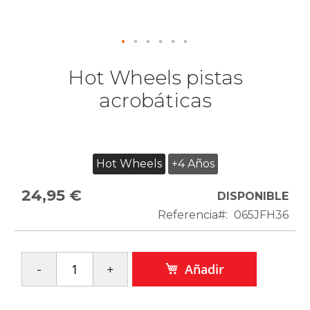
Hot Wheels pistas
acrobáticas
Hot Wheels
+4 Años
24,95 €
DISPONIBLE
Referencia
065JFH36
Añadir