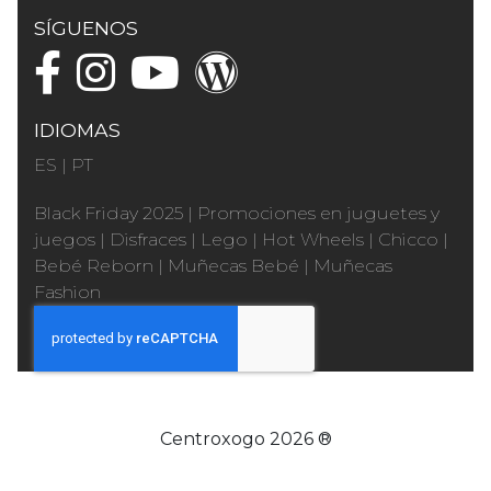
SÍGUENOS
IDIOMAS
ES
|
PT
Black Friday 2025
|
Promociones en juguetes y
juegos
|
Disfraces
|
Lego
|
Hot Wheels
|
Chicco
|
Bebé Reborn
|
Muñecas Bebé
|
Muñecas
Fashion
Centroxogo 2026 ®