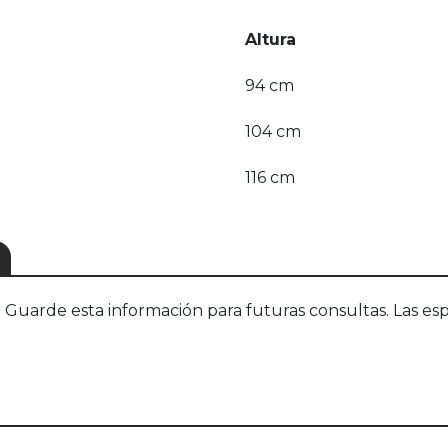
Altura
94 cm
104 cm
116 cm
S
uarde esta información para futuras consultas. Las esp