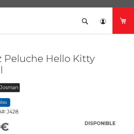
Mi 
z Peluche Hello Kitty
l
Josman
llas
#:
J428
 €
DISPONIBLE