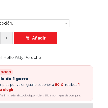
Añadir
til Hello Kitty Peluche
OCIÓN
lo de 1 gorra
pras por valor igual o superior a
50 €
, recibes
1
a elegir
.
 limitada al stock disponible, válida por tique de compra.