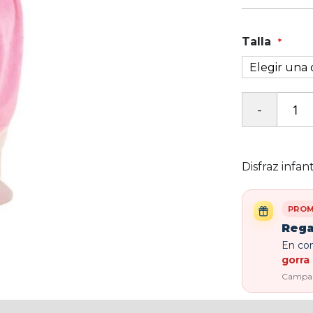
Talla
Disfraz infan
PROM
Rega
En com
gorra 
Campaña