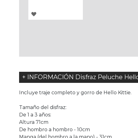
AGREGAR
A
LOS
FAVORITOS
+ INFORMACIÓN Disfraz Peluche Hello 
Incluye traje completo y gorro de Hello Kittie.
Tamaño del disfraz:
De 1 a 3 años:
Altura 71cm
De hombro a hombro - 10cm
Manga (del hombro a la mano) - 31cm