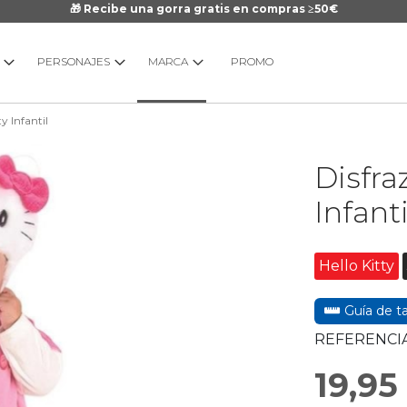
🎁 Recibe una gorra gratis en compras ≥50€
PERSONAJES
MARCA
PROMO
y Infantil
Saltar
Disfra
al
comienzo
Infanti
de
la
galería
Hello Kitty
de
imágenes
Guía de ta
REFERENCIA
19,95