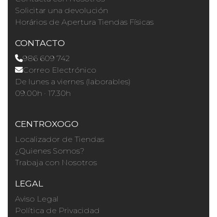
Solicitar una devolución
Horários de Apertura Tiendas Físicas
CONTACTO
986 609 742
Correo Electrónico
De lunes a viernes (laborables)
09.00h · 17.30h
CENTROXOGO
Localizador de Tiendas
¿Quienes Somos?
Trabaja con Nosotros
LEGAL
Aviso Legal
Política de Privacidad