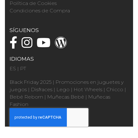
Política de Cookies
Condiciones de Compra
SÍGUENOS
IDIOMAS
ES
|
PT
Black Friday 2025
|
Promociones en juguetes y
juegos
|
Disfraces
|
Lego
|
Hot Wheels
|
Chicco
|
Bebé Reborn
|
Muñecas Bebé
|
Muñecas
Fashion