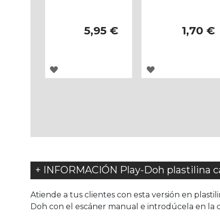
5,95 €
1,70 €
AGREGAR
AGREGAR
A
A
LOS
LOS
FAVORITOS
FAVORITOS
+ INFORMACIÓN Play-Doh plastilina ca
Atiende a tus clientes con esta versión en plastil
Doh con el escáner manual e introdúcela en la caja