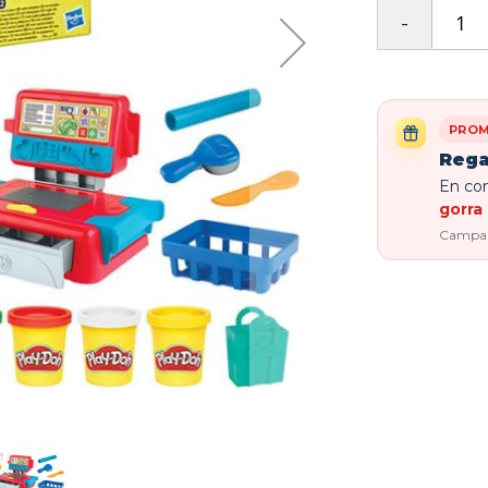
PROM
Rega
En com
gorra 
Campaña