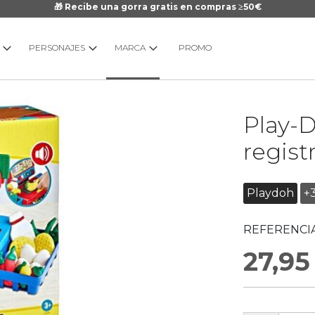
🎁 Recibe una gorra gratis en compras ≥50€
PERSONAJES
MARCA
PROMO
Saltar
Play-D
al
comienzo
regist
de
la
galería
Playdoh
+
de
imágenes
REFERENCIA
27,95