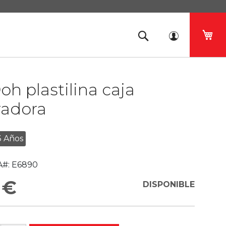
Mi 
oh plastilina caja
radora
3 Años
#:
E6890
 €
DISPONIBLE