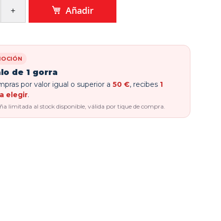
Añadir
OCIÓN
lo de 1 gorra
pras por valor igual o superior a
50 €
, recibes
1
a elegir
.
 limitada al stock disponible, válida por tique de compra.