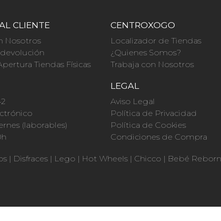
AL CLIENTE
CENTROXOGO
n Nosotros
Localizador de Tiendas
a devolución
¿Quienes Somos?
Apertura Tiendas Físicas
Trabaja con Nosotros
O
LEGAL
42
Aviso Legal
ctrónico
Política de Privacidad
ernes (laborables)
Política de Cookies
0h
Condiciones de Compra
os
|
Disfraces
|
Lego
|
Hot Wheels
|
Chicco
|
Bebé Rebor