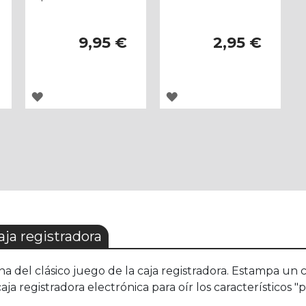
9,95 €
2,95 €
AGREGAR
AGREGAR
A
A
LOS
LOS
FAVORITOS
FAVORITOS
ja registradora
ina del clásico juego de la caja registradora. Estampa un 
 registradora electrónica para oír los característicos "pi