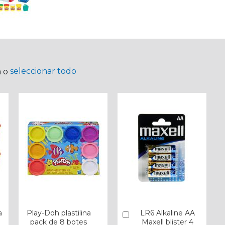
seleccionar todo
a o
a
Play-Doh plastilina
LR6 Alkaline AA
Añadir
pack de 8 botes
Maxell blister 4