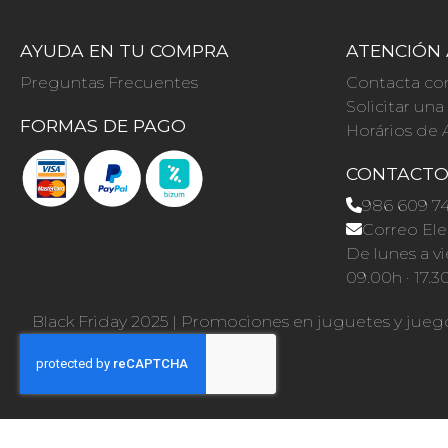
AYUDA EN TU COMPRA
ATENCIÓN 
Preguntas Frecuentes
Contacta co
Solicitar un
FORMAS DE PAGO
Horários de 
CONTACT
986 609 7
Correo Ele
De lunes a vi
09.00h · 17.3
Black Friday 2025
|
Promociones en juguetes y jueg