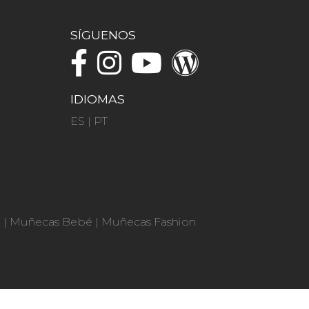
SÍGUENOS
IDIOMAS
ES
|
PT
n
|
Muñecas Bebé
|
Muñecas Fashion