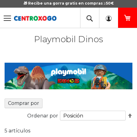
🎁 Recibe una gorra gratis en compras ≥50€
Ir
al
contenido
Mi
Playmobil Dinos
Comprar por
Fi
Ordenar por
D
D
5
artículos