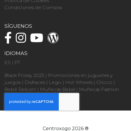
Política de Cookies
Condiciones de Compra
SÍGUENOS
IDIOMAS
ES
|
PT
Black Friday 2025
|
Promociones en juguetes y
juegos
|
Disfraces
|
Lego
|
Hot Wheels
|
Chicco
|
Bebé Reborn
|
Muñecas Bebé
|
Muñecas Fashion
Centroxogo 2026 ®