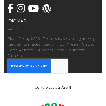
IDIOMAS
ES
|
PT
Black Friday 2025
|
Promociones en juguetes y
juegos
|
Disfraces
|
Lego
|
Hot Wheels
|
Chicco
|
Bebé Reborn
|
Muñecas Bebé
|
Muñecas
Fashion
Centroxogo 2026 ®