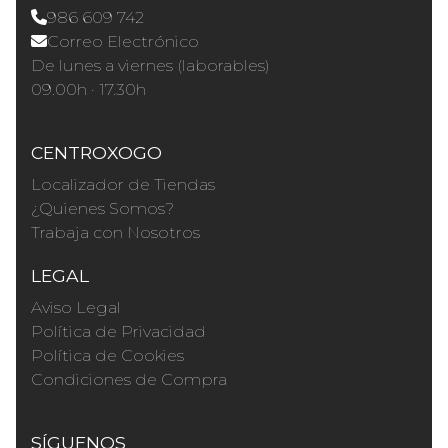
986 609 742
Correo Electrónico
De lunes a viernes (laborables)
09.00h · 17.30h
CENTROXOGO
Localizador de Tiendas
¿Quienes Somos?
Trabaja con Nosotros
LEGAL
Aviso Legal
Política de Privacidad
Política de Cookies
Condiciones de Compra
SÍGUENOS