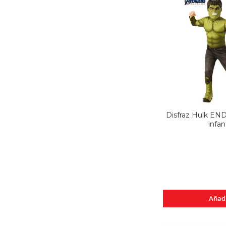
Disfraz Hulk EN
infant
Añad