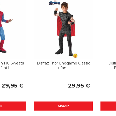
an HC Sweats
Disfraz Thor Endgame Classic
Disf
fantil
infantil
E
29,95 €
29,95 €
ir
Añadir