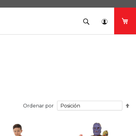
Mi 
Fij
Ordenar por
Di
De