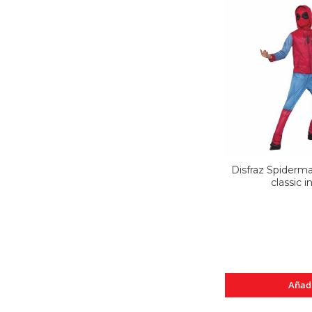
Disfraz Spiderm
classic in
Añad