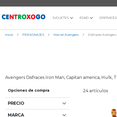
Ir
al
contenido
JUGUETES
EDAD
DISFRACES
Inicio
PERSONAJES
Marvel Avengers
Disfraces Avengers
Avengers Disfraces Iron Man, Capitan america, Hulk, 
Opciones de compra
24
artículos
PRECIO
MARCA