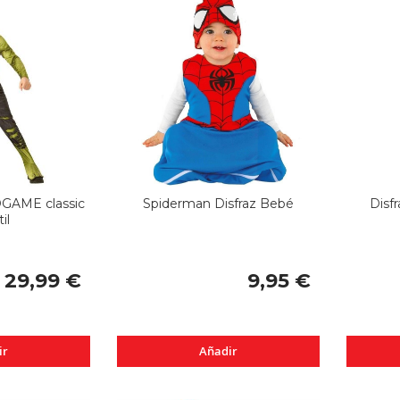
DGAME classic
Spiderman Disfraz Bebé
Disf
il
29,99 €
9,95 €
ir
Añadir