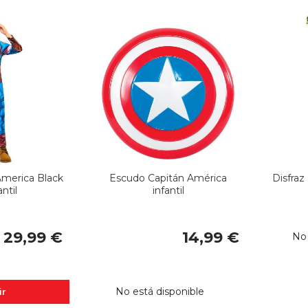
America Black
Escudo Capitán América
Disfra
antil
infantil
29,99 €
14,99 €
No 
ir
No está disponible