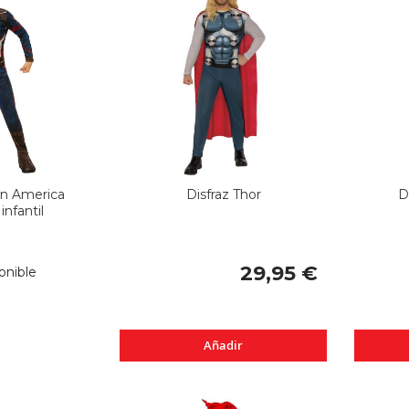
an America
Disfraz Thor
D
nfantil
29,95 €
onible
Añadir