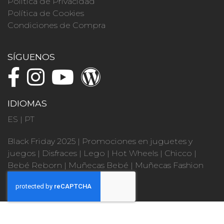
Política de Privacidad
Política de Cookies
Condiciones de Compra
SÍGUENOS
IDIOMAS
ES
|
PT
Black Friday 2025
|
Promociones en juguetes y
juegos
|
Disfraces
|
Lego
|
Hot Wheels
|
Chicco
|
Bebé Reborn
|
Muñecas Bebé
|
Muñecas Fashion