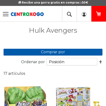
🎁 Recibe una gorra gratis en compras ≥50€
Ir
al
contenido
Mi
Hulk Avengers
Comprar por
Fi
Ordenar por
D
D
17
artículos