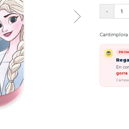
Cantimplora 
PROM
Rega
En com
gorra 
Campaña