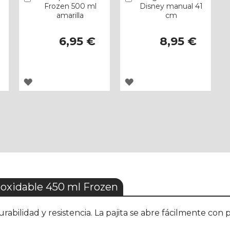
Frozen 500 ml
Disney manual 41
amarilla
cm
6,95 €
8,95 €
AGREGAR
AGREGAR
A
A
LOS
LOS
FAVORITOS
FAVORITOS
oxidable 450 ml Frozen
abilidad y resistencia. La pajita se abre fácilmente con p