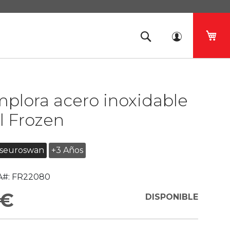
Mi 
plora acero inoxidable
l Frozen
dseuroswan
+3 Años
#:
FR22080
 €
DISPONIBLE