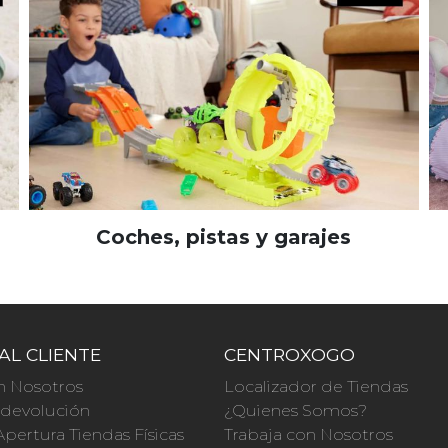
Coches, pistas y garajes
AL CLIENTE
CENTROXOGO
n Nosotros
Localizador de Tiendas
a devolución
¿Quienes Somos?
Apertura Tiendas Físicas
Trabaja con Nosotros