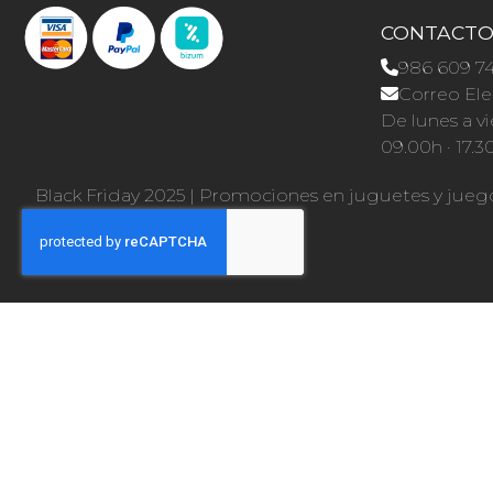
CONTACT
986 609 7
Correo Ele
De lunes a vi
09.00h · 17.3
Black Friday 2025
|
Promociones en juguetes y jueg