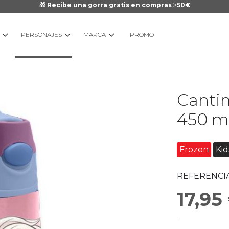
🎁 Recibe una gorra gratis en compras ≥50€
PERSONAJES
MARCA
PROMO
Saltar
Cantim
al
comienzo
450 m
de
la
galería
Frozen
Ki
de
imágenes
REFERENCIA
17,95