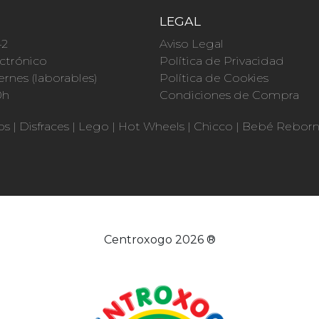
O
LEGAL
42
Aviso Legal
ctrónico
Política de Privacidad
ernes (laborables)
Política de Cookies
0h
Condiciones de Compra
os
|
Disfraces
|
Lego
|
Hot Wheels
|
Chicco
|
Bebé Rebor
Centroxogo 2026 ®