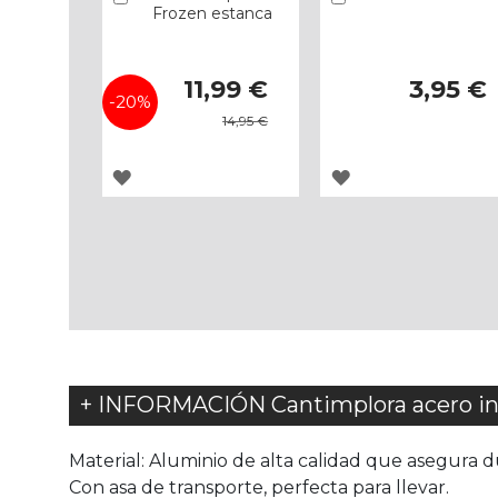
Frozen estanca
Precio
11,99 €
3,95 €
especial
-20%
14,95 €
AGREGAR
AGREGAR
A
A
LOS
LOS
FAVORITOS
FAVORITOS
+ INFORMACIÓN Cantimplora acero in
Material: Aluminio de alta calidad que asegura dur
Con asa de transporte, perfecta para llevar.