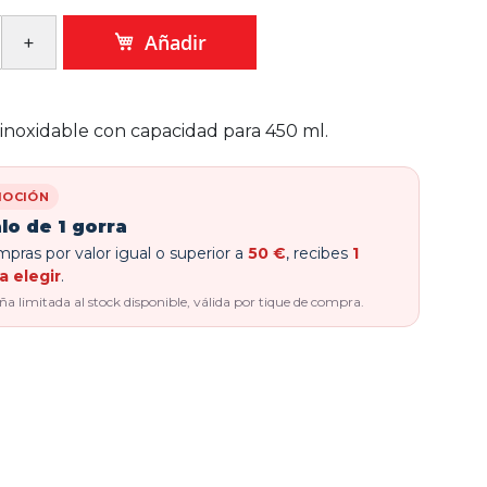
Añadir
inoxidable con capacidad para 450 ml.
OCIÓN
lo de 1 gorra
pras por valor igual o superior a
50 €
, recibes
1
a elegir
.
 limitada al stock disponible, válida por tique de compra.