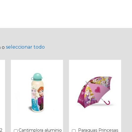
seleccionar todo
a o
 2
Cantimplora aluminio
Paraguas Princesas
Añadir
Añadir