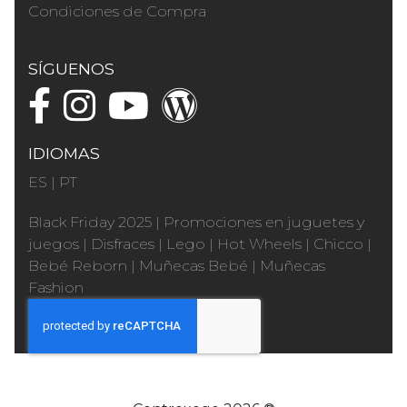
Condiciones de Compra
SÍGUENOS
IDIOMAS
ES
|
PT
Black Friday 2025
|
Promociones en juguetes y
juegos
|
Disfraces
|
Lego
|
Hot Wheels
|
Chicco
|
Bebé Reborn
|
Muñecas Bebé
|
Muñecas
Fashion