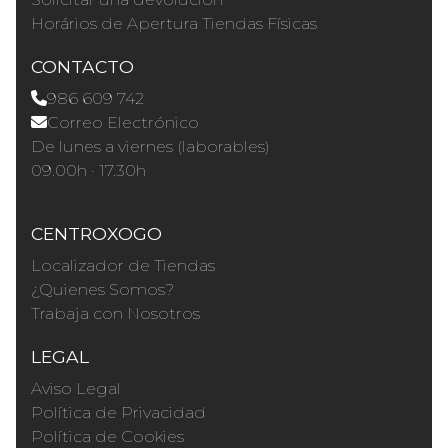
Horários de Apertura Tiendas Físicas
CONTACTO
986 609 742
Correo Electrónico
De lunes a viernes (laborables)
09.00h · 17.30h
CENTROXOGO
Localizador de Tiendas
¿Quienes Somos?
Trabaja con Nosotros
LEGAL
Aviso Legal
Política de Privacidad
Política de Cookies