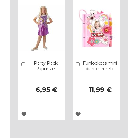
Party Pack
Funlockets mini
Añadir
Añadir
Rapunzel
diario secreto
6,95 €
11,99 €
AGREGAR
AGREGAR
A
A
LOS
LOS