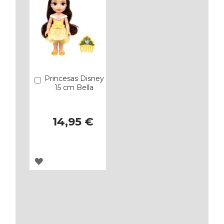
Princesas Disney
Añadir
15 cm Bella
14,95 €
AGREGAR
A
LOS
FAVORITOS