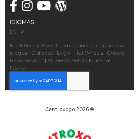
IDIOMAS
ES
|
PT
Black Friday 2025
|
Promociones en juguetes y
juegos
|
Disfraces
|
Lego
|
Hot Wheels
|
Chicco
|
Bebé Reborn
|
Muñecas Bebé
|
Muñecas
Fashion
Centroxogo 2026 ®