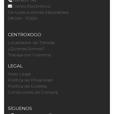
986 609 742
Correo Electrónico
De lunes a viernes (laborables)
09.00h · 17.30h
CENTROXOGO
Localizador de Tiendas
¿Quienes Somos?
Trabaja con Nosotros
LEGAL
Aviso Legal
Política de Privacidad
Política de Cookies
Condiciones de Compra
SÍGUENOS