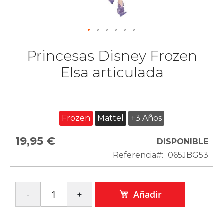
Princesas Disney Frozen
Elsa articulada
Frozen
Mattel
+3 Años
19,95 €
DISPONIBLE
Referencia
065JBG53
Añadir