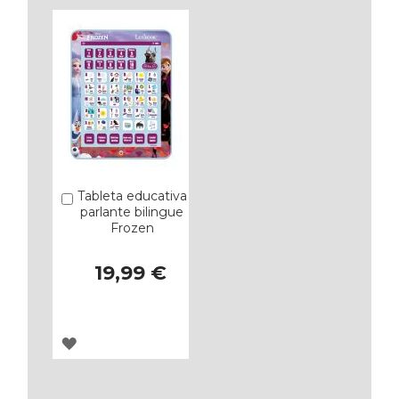
Tableta educativa
Añadir
parlante bilingue
Frozen
19,99 €
AGREGAR
A