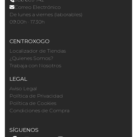
Correo Electrónico
De lunes a viernes (laborables)
09.00h · 17.30h
CENTROXOGO
Localizador de Tiendas
¿Quienes Somos?
Trabaja con Nosotros
LEGAL
Aviso Legal
Política de Privacidad
Política de Cookies
Condiciones de Compra
SÍGUENOS