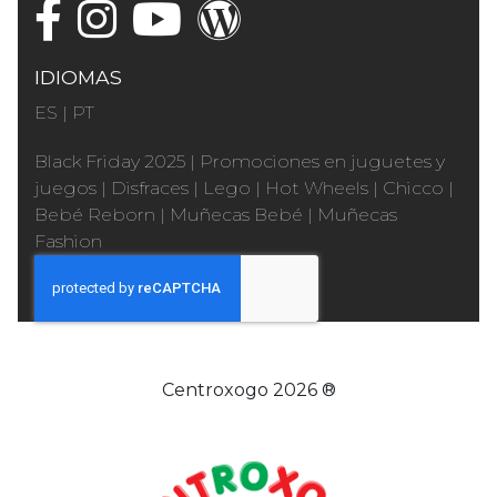
IDIOMAS
ES
|
PT
Black Friday 2025
|
Promociones en juguetes y
juegos
|
Disfraces
|
Lego
|
Hot Wheels
|
Chicco
|
Bebé Reborn
|
Muñecas Bebé
|
Muñecas
Fashion
Centroxogo 2026 ®