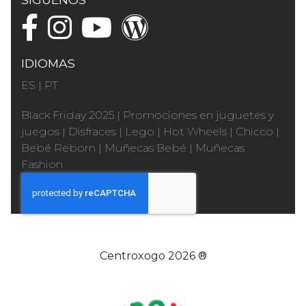
IDIOMAS
ES
|
PT
Black Friday 2025
|
Promociones en juguetes y
juegos
|
Disfraces
|
Lego
|
Hot Wheels
|
Chicco
|
Bebé Reborn
|
Muñecas Bebé
|
Muñecas
Fashion
Centroxogo 2026 ®