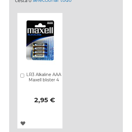
seleccionar todo
cesta o
LR3 Alkaline AAA
Añadir
Maxell blister 4
2,95 €
AGREGAR