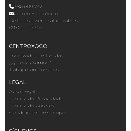
986 609 742
Correo Electrónico
De lunes a viernes (laborables)
09.00h · 17.30h
CENTROXOGO
Localizador de Tiendas
¿Quienes Somos?
Trabaja con Nosotros
LEGAL
Aviso Legal
Política de Privacidad
Política de Cookies
Condiciones de Compra
SÍGUENOS