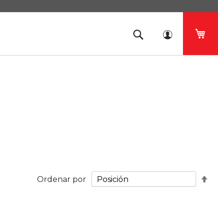
Mi 
Fij
Ordenar por
Di
De