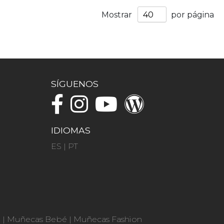
Mostrar
por página
SÍGUENOS
IDIOMAS
ES
|
PT
n
|
Muñecas Bebé
|
Muñecas Fashion