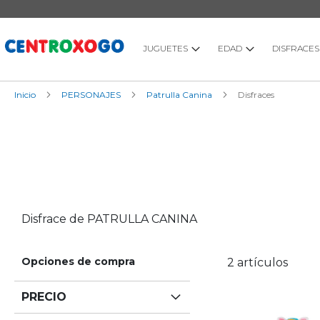
Ir
al
contenido
JUGUETES
EDAD
DISFRACES
Inicio
PERSONAJES
Patrulla Canina
Disfraces
Disfrace de PATRULLA CANINA
Opciones de compra
2
artículos
PRECIO