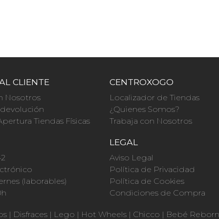
AL CLIENTE
CENTROXOGO
n Nosotros
Localizador de Tiendas
a devolución
¿Quienes Somos?
Apertura Tiendas Físicas
Trabaja con Nosotros
O
LEGAL
42
Aviso Legal
ctrónico
Política de Privacidad
ernes (laborables)
Política de Cookies
0h
Condiciones de Compra
os
|
Disfraces
|
Lego
|
Hot Wheels
|
Chicco
|
Bebé Rebor