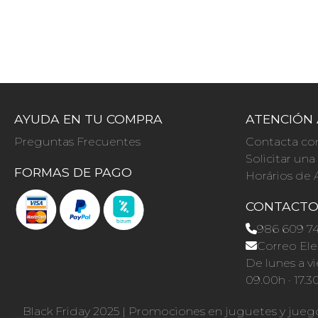
AYUDA EN TU COMPRA
ATENCIÓN 
Preguntas Frecuentes
Contacta co
Solicitar un
FORMAS DE PAGO
Horários de 
CONTACT
986 609 7
Correo Ele
De lunes a vi
09.00h · 17.3
Black Friday 2025
|
Promociones en juguetes y jueg