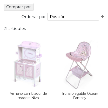
Comprar por
Fi
Ordenar por
D
D
21
artículos
Armario cambiador de
Trona plegable Ocean
madera Niza
Fantasy