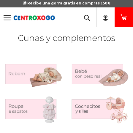
🎁 Recibe una gorra gratis en compras ≥50€
Ir
al
contenido
Mi
Cunas y complementos