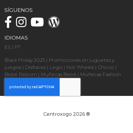
SÍGUENOS
IDIOMAS
ES
|
PT
Black Friday 2025
|
Promociones en juguetes y
juegos
|
Disfraces
|
Lego
|
Hot Wheels
|
Chicco
|
Bebé Reborn
|
Muñecas Bebé
|
Muñecas Fashion
Centroxogo 2026 ®