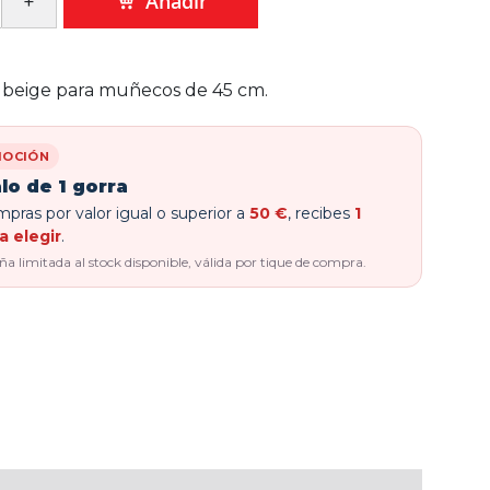
Añadir
 beige para muñecos de 45 cm.
OCIÓN
lo de 1 gorra
pras por valor igual o superior a
50 €
, recibes
1
a elegir
.
 limitada al stock disponible, válida por tique de compra.