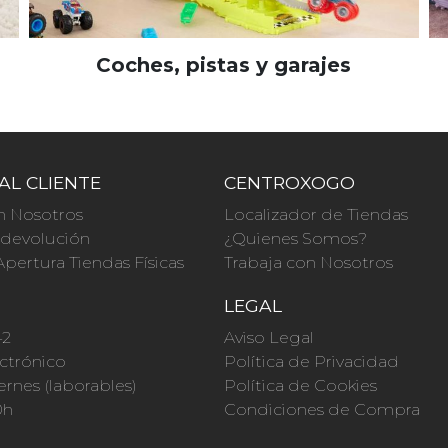
Coches, pistas y garajes
AL CLIENTE
CENTROXOGO
n Nosotros
Localizador de Tiendas
a devolución
¿Quienes Somos?
Apertura Tiendas Físicas
Trabaja con Nosotros
O
LEGAL
42
Aviso Legal
ctrónico
Política de Privacidad
ernes (laborables)
Política de Cookies
0h
Condiciones de Compra