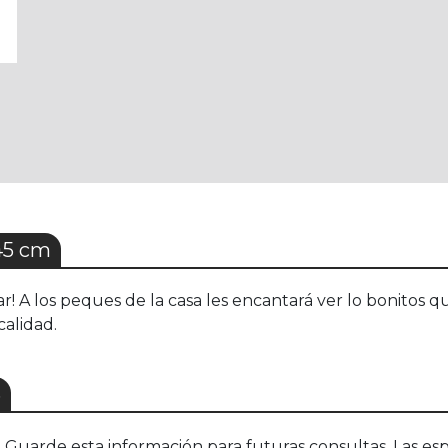
45 cm
ear! A los peques de la casa les encantará ver lo bonitos
calidad.
S
uarde esta información para futuras consultas. Las esp