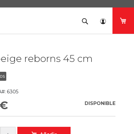
Mi 
beige reborns 45 cm
os
#:
6305
 €
DISPONIBLE