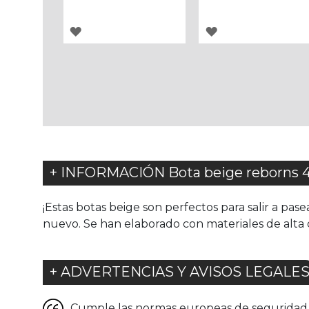
AGREGAR
AGREGAR
A
A
LOS
LOS
FAVORITOS
FAVORITOS
+ INFORMACIÓN Bota beige reborns 
¡Estas botas beige son perfectos para salir a pas
nuevo. Se han elaborado con materiales de alta 
+ ADVERTENCIAS Y AVISOS LEGALE
Cumple las normas europeas de seguridad. G