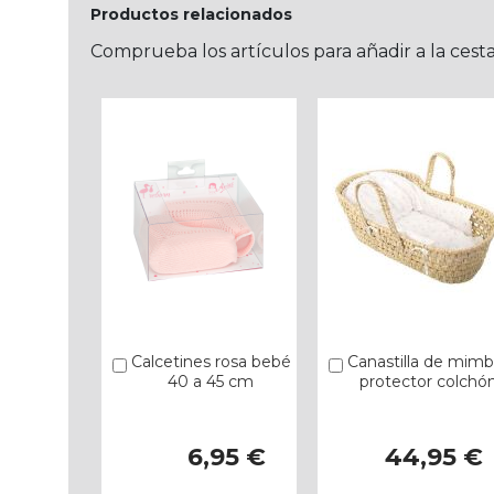
Productos relacionados
Comprueba los artículos para añadir a la cest
Calcetines rosa bebé
Canastilla de mimb
Añadir
Añadir
40 a 45 cm
protector colchó
6,95 €
44,95 €