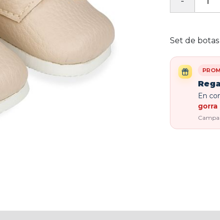
Set de botas
PROM
Rega
En com
gorra 
Campaña