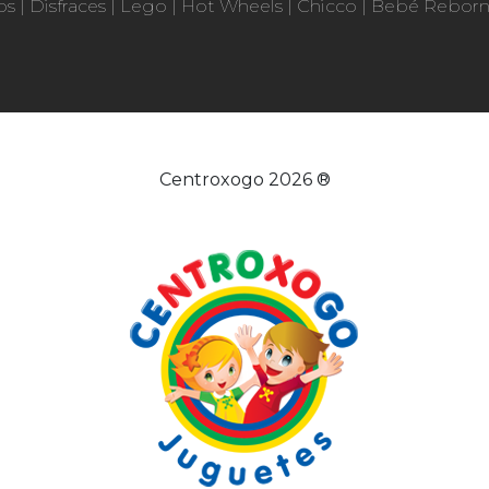
os
|
Disfraces
|
Lego
|
Hot Wheels
|
Chicco
|
Bebé Rebor
Centroxogo 2026 ®