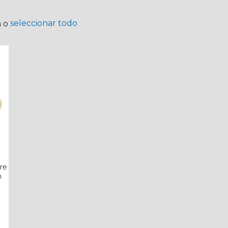
seleccionar todo
a o
re
n