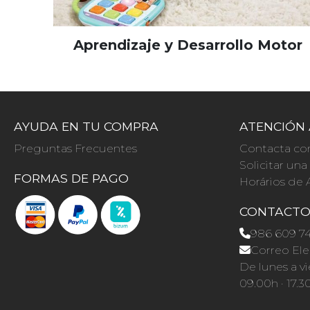
Aprendizaje y Desarrollo Motor
AYUDA EN TU COMPRA
ATENCIÓN 
Preguntas Frecuentes
Contacta co
Solicitar un
FORMAS DE PAGO
Horários de 
CONTACT
986 609 7
Correo Ele
De lunes a vi
09.00h · 17.3