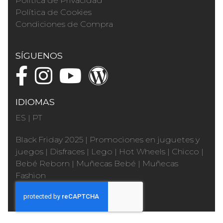
Política de Privacidad
Política de Cookies
Condiciones de Compra
SÍGUENOS
IDIOMAS
ES
|
PT
Black Friday 2025
|
Promociones en juguetes y
juegos
|
Disfraces
|
Lego
|
Hot Wheels
|
Chicco
|
Bebé Reborn
|
Muñecas Bebé
|
Muñecas
Fashion