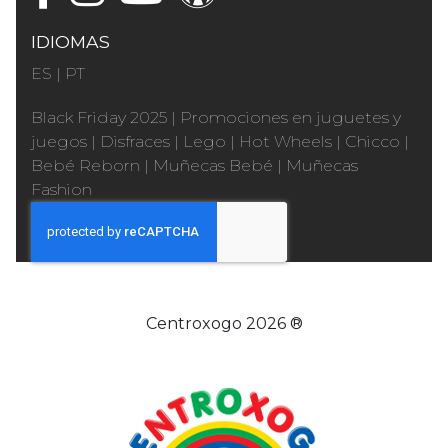
IDIOMAS
ES
|
PT
Black Friday 2025
|
Promociones en juguetes y
juegos
|
Disfraces
|
Lego
|
Hot Wheels
|
Chicco
|
Bebé Reborn
|
Muñecas Bebé
|
Muñecas
Fashion
Centroxogo 2026 ®