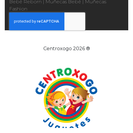
Bebé Reborn
|
Muñecas Bebé
|
Muñecas
Fashion
Centroxogo 2026 ®