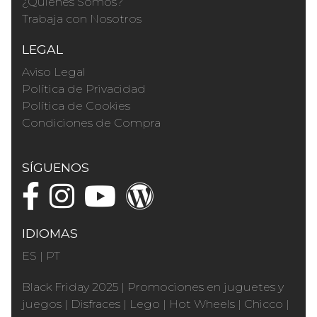
¿Quienes Somos?
Trabaja con Nosotros
LEGAL
Aviso Legal
Política de Privacidad
Política de Cookies
Condiciones de Compra
SÍGUENOS
IDIOMAS
ES
|
PT
Black Friday 2025
|
Promociones en juguetes y
juegos
|
Disfraces
|
Lego
|
Hot Wheels
|
Chicco
|