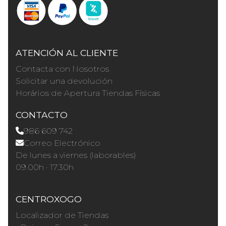
ATENCIÓN AL CLIENTE
Contacta con Nosotros
Solicitar una devolución
Horários de Apertura Tiendas Físicas
CONTACTO
986 609 742
Correo Electrónico
De lunes a viernes (laborables)
09.00h · 17.30h
CENTROXOGO
Localizador de Tiendas