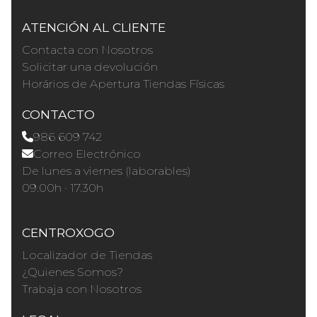
ATENCIÓN AL CLIENTE
Contacta con Nosotros
Solicitar una devolución
Horários de Apertura Tiendas Físicas
CONTACTO
986 609 742
Correo Electrónico
De lunes a viernes (laborables)
09.00h · 17.30h
CENTROXOGO
Localizador de Tiendas
¿Quienes Somos?
Trabaja con Nosotros