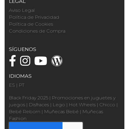
LEGAL
Aviso Legal
Política de Privacidad
Política de Cookies
Condiciones de Compra
SÍGUENOS
IDIOMAS
ES
|
PT
Black Friday 2025
|
Promociones en juguetes y
juegos
|
Disfraces
|
Lego
|
Hot Wheels
|
Chicco
|
Bebé Reborn
|
Muñecas Bebé
|
Muñecas
Fashion