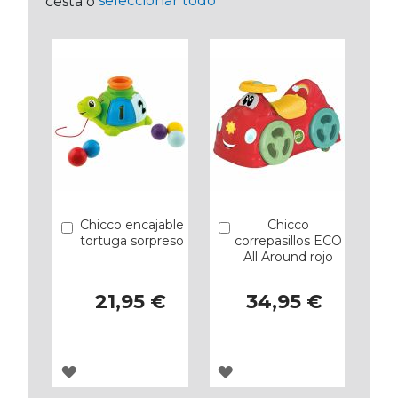
seleccionar todo
cesta o
Chicco encajable
Chicco
Añadir
Añadir
tortuga sorpreso
correpasillos ECO
All Around rojo
21,95 €
34,95 €
AGREGAR
AGREGAR