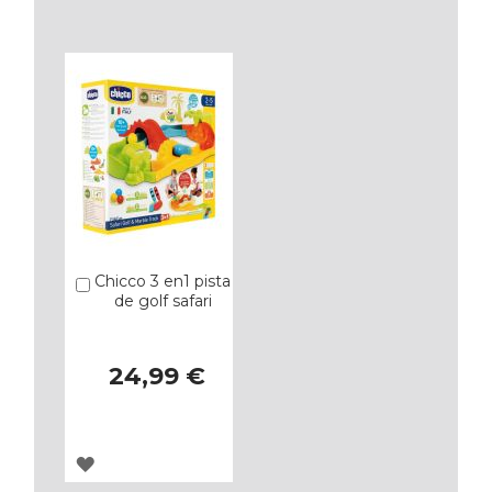
A
A
LOS
LOS
FAVORITOS
FAVORITOS
Chicco 3 en1 pista
Añadir
de golf safari
24,99 €
AGREGAR