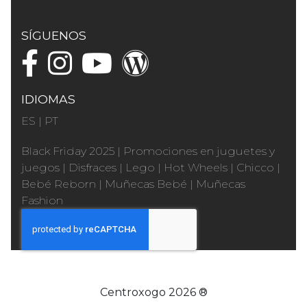
SÍGUENOS
IDIOMAS
ES
|
PT
Black Friday 2025
|
Promociones en juguetes y
juegos
|
Disfraces
|
Lego
|
Hot Wheels
|
Chicco
|
Bebé Reborn
|
Muñecas Bebé
|
Muñecas
Fashion
Centroxogo 2026 ®