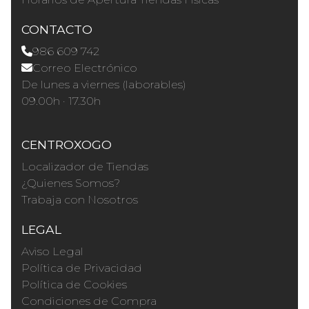
CONTACTO
986 609 742
Correo Electrónico
De lunes a viernes (laborables)
09.00h · 17.30h
CENTROXOGO
Localizador de Tiendas
¿Quienes Somos?
Trabaja con Nosotros
LEGAL
Aviso Legal
Política de Privacidad
Política de Cookies
Condiciones de Compra