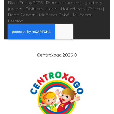
Black Friday 2025
|
Promociones en juguetes y
juegos
|
Disfraces
|
Lego
|
Hot Wheels
|
Chicco
|
Bebé Reborn
|
Muñecas Bebé
|
Muñecas
Fashion
Centroxogo 2026 ®